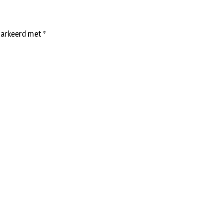
emarkeerd met
*