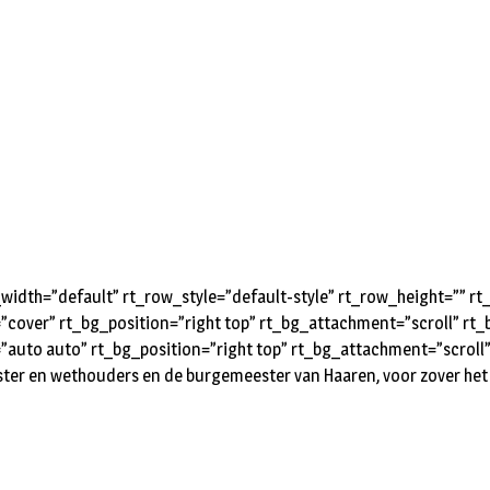
idth=”default” rt_row_style=”default-style” rt_row_height=”” 
=”cover” rt_bg_position=”right top” rt_bg_attachment=”scroll” r
”auto auto” rt_bg_position=”right top” rt_bg_attachment=”scroll
er en wethouders en de burgemeester van Haaren, voor zover het 