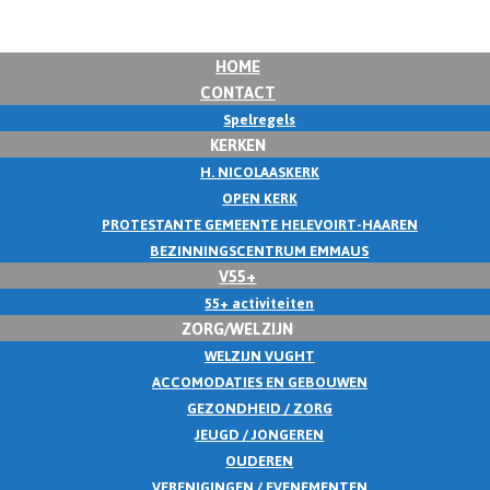
HOME
CONTACT
Spelregels
KERKEN
H. NICOLAASKERK
OPEN KERK
PROTESTANTE GEMEENTE HELEVOIRT-HAAREN
BEZINNINGSCENTRUM EMMAUS
V55+
55+ activiteiten
ZORG/WELZIJN
WELZIJN VUGHT
ACCOMODATIES EN GEBOUWEN
GEZONDHEID / ZORG
JEUGD / JONGEREN
OUDEREN
VERENIGINGEN / EVENEMENTEN