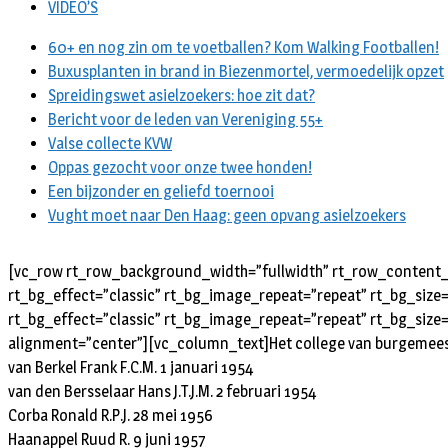
VIDEO’S
60+ en nog zin om te voetballen? Kom Walking Footballen!
Buxusplanten in brand in Biezenmortel, vermoedelijk opzet
Spreidingswet asielzoekers: hoe zit dat?
Bericht voor de leden van Vereniging 55+
Valse collecte KVW
Oppas gezocht voor onze twee honden!
Een bijzonder en geliefd toernooi
Vught moet naar Den Haag: geen opvang asielzoekers
[vc_row rt_row_background_width=”fullwidth” rt_row_content_w
rt_bg_effect=”classic” rt_bg_image_repeat=”repeat” rt_bg_size
rt_bg_effect=”classic” rt_bg_image_repeat=”repeat” rt_bg_size=
alignment=”center”][vc_column_text]Het college van burgemeest
van Berkel Frank F.C.M. 1 januari 1954
van den Bersselaar Hans J.T.J.M. 2 februari 1954
Corba Ronald R.P.J. 28 mei 1956
Haanappel Ruud R. 9 juni 1957