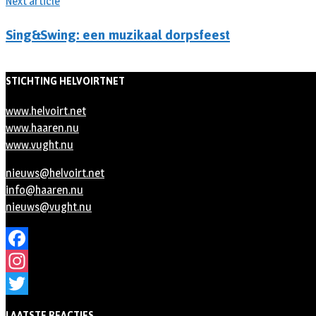
Next article
Sing&Swing: een muzikaal dorpsfeest
STICHTING HELVOIRTNET
www.helvoirt.net
www.haaren.nu
www.vught.nu
nieuws@helvoirt.net
info@haaren.nu
nieuws@vught.nu
Facebook
Instagram
Twitter
LAATSTE REACTIES