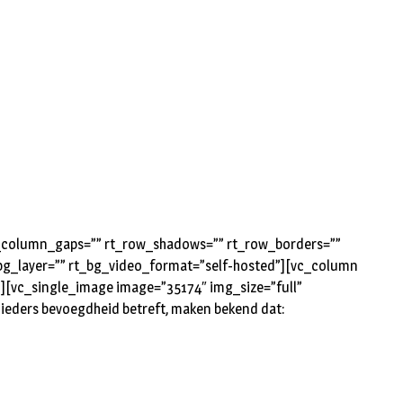
rt_column_gaps=”” rt_row_shadows=”” rt_row_borders=””
t_bg_layer=”” rt_bg_video_format=”self-hosted”][vc_column
”][vc_single_image image=”35174″ img_size=”full”
ieders bevoegdheid betreft, maken bekend dat: