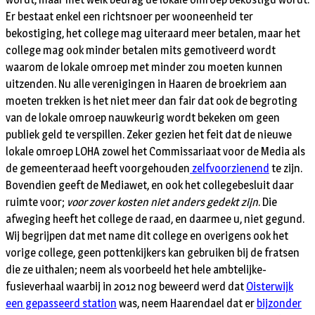
Er bestaat enkel een richtsnoer per wooneenheid ter
bekostiging, het college mag uiteraard meer betalen, maar het
college mag ook minder betalen mits gemotiveerd wordt
waarom de lokale omroep met minder zou moeten kunnen
uitzenden. Nu alle verenigingen in Haaren de broekriem aan
moeten trekken is het niet meer dan fair dat ook de begroting
van de lokale omroep nauwkeurig wordt bekeken om geen
publiek geld te verspillen. Zeker gezien het feit dat de nieuwe
lokale omroep LOHA zowel het Commissariaat voor de Media als
de gemeenteraad heeft voorgehouden
zelfvoorzienend
te zijn.
Bovendien geeft de Mediawet, en ook het collegebesluit daar
ruimte voor;
voor zover kosten niet anders gedekt zijn
. Die
afweging heeft het college de raad, en daarmee u, niet gegund.
Wij begrijpen dat met name dit college en overigens ook het
vorige college, geen pottenkijkers kan gebruiken bij de fratsen
die ze uithalen; neem als voorbeeld het hele ambtelijke-
fusieverhaal waarbij in 2012 nog beweerd werd dat
Oisterwijk
een gepasseerd station
was, neem Haarendael dat er
bijzonder