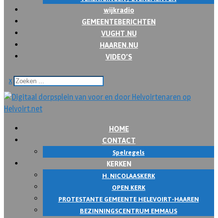
wijkradio
GEMEENTEBERICHTEN
VUGHT.NU
HAAREN.NU
VIDEO’S
x
HOME
CONTACT
Spelregels
KERKEN
H. NICOLAASKERK
OPEN KERK
PROTESTANTE GEMEENTE HELEVOIRT-HAAREN
BEZINNINGSCENTRUM EMMAUS