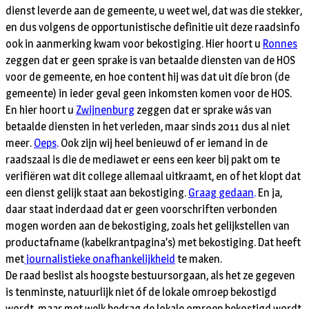
dienst leverde aan de gemeente, u weet wel, dat was die stekker,
en dus volgens de opportunistische definitie uit deze raadsinfo
ook in aanmerking kwam voor bekostiging. Hier hoort u
Ronnes
zeggen dat er geen sprake is van betaalde diensten van de HOS
voor de gemeente, en hoe content hij was dat uit díe bron (de
gemeente) in ieder geval geen inkomsten komen voor de HOS.
En hier hoort u
Zwijnenburg
zeggen dat er sprake wás van
betaalde diensten in het verleden, maar sinds 2011 dus al niet
meer.
Oeps
.
Ook zijn wij heel benieuwd of er iemand in de
raadszaal is die de mediawet er eens een keer bij pakt om te
verifiëren wat dit college allemaal uitkraamt, en of het klopt dat
een dienst gelijk staat aan bekostiging.
Graag gedaan
.
En ja,
daar staat inderdaad dat er geen voorschriften verbonden
mogen worden aan de bekostiging, zoals het gelijkstellen van
productafname (kabelkrantpagina’s) met bekostiging. Dat heeft
met
journalistieke onafhankelijkheid
te maken.
De raad beslist als hoogste bestuursorgaan, als het ze gegeven
is tenminste, natuurlijk niet óf de lokale omroep bekostigd
wordt, maar met welk bedrag de lokale omroep bekostigd wordt.