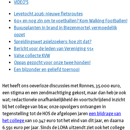
VIDEO’S
Leyetocht 2026: nieuwe fietsroutes
60+ en nog zin om te voetballen? Kom Walking Footballen!
Buxusplanten in brand in Biezenmortel, vermoedelijk
opzet
Spreidingswet asielzoekers: hoe zit dat?
Bericht voor de leden van Vereniging 55+
Valse collecte KVW
Oppas gezocht voor onze twee honden!
Een bijzonder en geliefd toernooi
Het heeft ons oeverloze discussies met Ronnes, 35.000 euro,
een stigma en een zendmachtiging gekost, maar dan heb je ook
wat; redactionele onafhankelijkheid én voortschrijdend inzicht
bij het college van b&w; onze opvolgers ontvangen in
tegenstelling tot de HOS de afgelopen jaren
een bijdrage van
het college
van 10.347 euro tot het eind van dit jaar, en daarna
6.591 euro per jaar. Sinds de LOHA uitzendt ziet ook het college