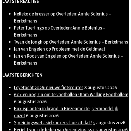
LAATSTE REACTIES
Nelleke de bresser
op
Overleden: Annie Bolenius –
Berkelmans
Peter Tuerlings
op
Overleden: Annie Bolenius –
Berkelmans
Twan de Jongh
op
Overleden: Annie Bolenius – Berkelmans
Jan van Engelen
op
Probleem met de Geldmaat
Jan en Roos van Engelen
op
Overleden: Annie Bolenius –
Berkelmans
LAATSTE BERICHTEN
Leyetocht 2026: nieuwe fietsroutes
8 augustus 2026
60+ en nog zin om te voetballen? Kom Walking Footballen!
6 augustus 2026
Buxusplanten in brand in Biezenmortel, vermoedelijk
opzet
6 augustus 2026
Spreidingswet asielzoekers: hoe zit dat?
5 augustus 2026
Bericht voor de leden van Vereniging 55+
5 augustus 2026