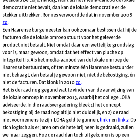
democratie niet bevalt, dan kan de lokale democratie er de
stekker uittrekken. Ronnes verwoordde dat in november 2008
zo
.
Een Haarense burgemeester kan ook zomaar beslissen dat hij de
facturen die de lokale omroep stuurt voor het geleverde
product niet betaalt. Niet omdat daar een wettelijke grondslag
voor is, maar gewoon, omdat dat het effect van pluche op
integriteit is. Als het media-aanbod van de lokale omroep de
Haarense bestuurders, of ten minste één Haarense bestuurder
niet behaagt, dan betaal je gewoon niet, niet de bekostiging, én
niet de facturen. Dat klonk in 2010
zo
.
Het is de raad nog gegund wat te vinden van de aanwijzing van
de lokale omroep in november 2013, waarbij het college LOHA
adviseerde. In die raadsvergadering bleek 1) het concept
bekostiging bij de raad nog altijd niet duidelijk, en 2) de raad
niet voornemens te zijn LOHA geld te gunnen,
link 1
en
link 2
. Op
zich logisch als er jaren om de hete brij heen is gedraaid, zullen
we maar zeggen. Hoe de raad dan toch uitgekomen is op een