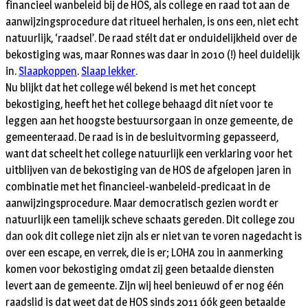
financieel wanbeleid bij de HOS, als college en raad tot aan de
aanwijzingsprocedure dat ritueel herhalen, is ons een, niet echt
natuurlijk, ‘raadsel’. De raad stélt dat er onduidelijkheid over de
bekostiging was, maar Ronnes was daar in 2010 (!) heel duidelijk
in.
Slaapkoppen
.
Slaap lekker
.
Nu blijkt dat het college wél bekend is met het concept
bekostiging, heeft het het college behaagd dit níet voor te
leggen aan het hoogste bestuursorgaan in onze gemeente, de
gemeenteraad. De raad is in de besluitvorming gepasseerd,
want dat scheelt het college natuurlijk een verklaring voor het
uitblijven van de bekostiging van de HOS de afgelopen jaren in
combinatie met het financieel-wanbeleid-predicaat in de
aanwijzingsprocedure. Maar democratisch gezien wordt er
natuurlijk een tamelijk scheve schaats gereden. Dit college zou
dan ook dit college niet zijn als er niet van te voren nagedacht is
over een escape, en verrek, die is er; LOHA zou in aanmerking
komen voor bekostiging omdat zij geen betaalde diensten
levert aan de gemeente. Zijn wij heel benieuwd of er nog één
raadslid is dat weet dat de HOS sinds 2011 óók geen betaalde