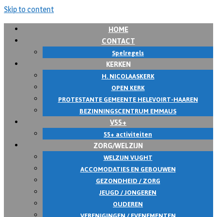
Skip to content
HOME
CONTACT
Spelregels
KERKEN
H. NICOLAASKERK
OPEN KERK
PROTESTANTE GEMEENTE HELEVOIRT-HAAREN
BEZINNINGSCENTRUM EMMAUS
V55+
55+ activiteiten
ZORG/WELZIJN
WELZIJN VUGHT
ACCOMODATIES EN GEBOUWEN
GEZONDHEID / ZORG
JEUGD / JONGEREN
OUDEREN
VERENIGINGEN / EVENEMENTEN