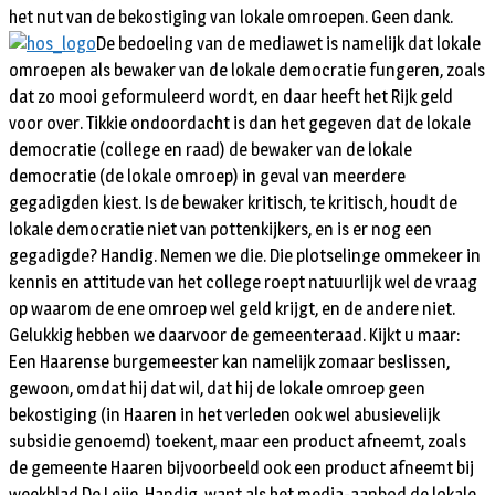
het nut van de bekostiging van lokale omroepen. Geen dank.
De bedoeling van de mediawet is namelijk dat lokale
omroepen als bewaker van de lokale democratie fungeren, zoals
dat zo mooi geformuleerd wordt, en daar heeft het Rijk geld
voor over. Tikkie ondoordacht is dan het gegeven dat de lokale
democratie (college en raad) de bewaker van de lokale
democratie (de lokale omroep) in geval van meerdere
gegadigden kiest. Is de bewaker kritisch, te kritisch, houdt de
lokale democratie niet van pottenkijkers, en is er nog een
gegadigde? Handig. Nemen we die. Die plotselinge ommekeer in
kennis en attitude van het college roept natuurlijk wel de vraag
op waarom de ene omroep wel geld krijgt, en de andere niet.
Gelukkig hebben we daarvoor de gemeenteraad. Kijkt u maar:
Een Haarense burgemeester kan namelijk zomaar beslissen,
gewoon, omdat hij dat wil, dat hij de lokale omroep geen
bekostiging (in Haaren in het verleden ook wel abusievelijk
subsidie genoemd) toekent, maar een product afneemt, zoals
de gemeente Haaren bijvoorbeeld ook een product afneemt bij
weekblad De Leije. Handig, want als het media-aanbod de lokale