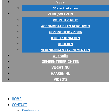
V55+
55+ activiteiten
ZORG/WELZIJN
WELZIJN VUGHT
ACCOMODATIES EN GEBOUWEN
GEZONDHEID / ZORG
JEUGD / JONGEREN
OUDEREN
VERENIGINGEN / EVENEMENTEN
wijkradio
GEMEENTEBERICHTEN
VUGHT.NU
HAAREN.NU
VIDEO’S
HOME
CONTACT
Spelregels