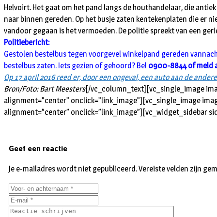
Helvoirt. Het gaat om het pand langs de houthandelaar, die antiek en
naar binnen gereden. Op het busje zaten kentekenplaten die er ni
vandoor gegaan is het vermoeden. De politie spreekt van een geric
Politiebericht:
Gestolen bestelbus tegen voorgevel winkelpand gereden vannacht R
bestelbus zaten. Iets gezien of gehoord? Bel
0900-8844 of meld
Op 17 april 2016 reed er, door een ongeval, een auto aan de ander
Bron/Foto: Bart Meesters
[/vc_column_text][vc_single_image ima
alignment=”center” onclick=”link_image”][vc_single_image imag
alignment=”center” onclick=”link_image”][vc_widget_sidebar si
Geef een reactie
Je e-mailadres wordt niet gepubliceerd.
Vereiste velden zijn g