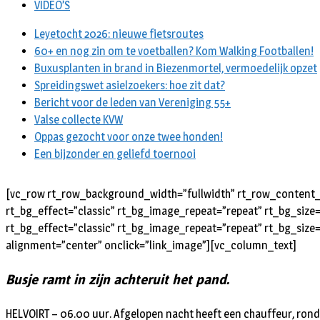
VIDEO’S
Leyetocht 2026: nieuwe fietsroutes
60+ en nog zin om te voetballen? Kom Walking Footballen!
Buxusplanten in brand in Biezenmortel, vermoedelijk opzet
Spreidingswet asielzoekers: hoe zit dat?
Bericht voor de leden van Vereniging 55+
Valse collecte KVW
Oppas gezocht voor onze twee honden!
Een bijzonder en geliefd toernooi
[vc_row rt_row_background_width=”fullwidth” rt_row_content_w
rt_bg_effect=”classic” rt_bg_image_repeat=”repeat” rt_bg_size
rt_bg_effect=”classic” rt_bg_image_repeat=”repeat” rt_bg_size
alignment=”center” onclick=”link_image”][vc_column_text]
Busje ramt in zijn achteruit het pand.
HELVOIRT – 06.00 uur. Afgelopen nacht heeft een chauffeur, rond 