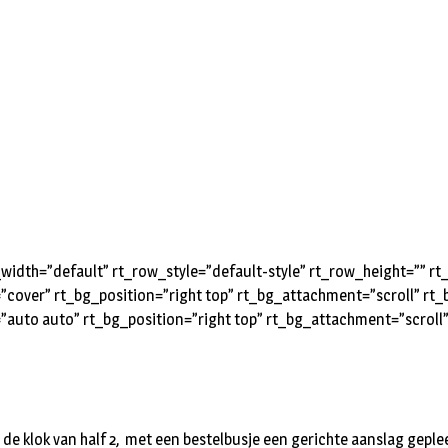
idth=”default” rt_row_style=”default-style” rt_row_height=”” 
=”cover” rt_bg_position=”right top” rt_bg_attachment=”scroll” r
=”auto auto” rt_bg_position=”right top” rt_bg_attachment=”scrol
de klok van half 2, met een bestelbusje een gerichte aanslag gepl