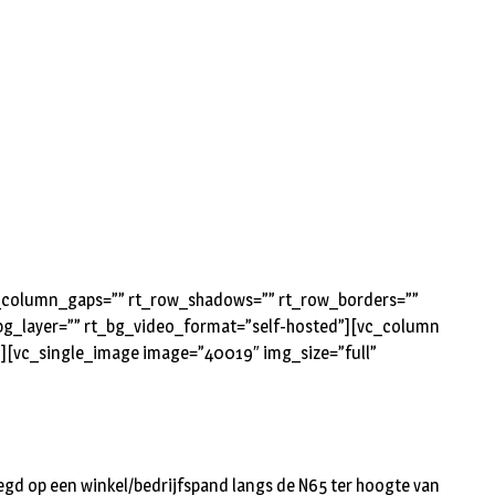
rt_column_gaps=”” rt_row_shadows=”” rt_row_borders=””
t_bg_layer=”” rt_bg_video_format=”self-hosted”][vc_column
l”][vc_single_image image=”40019″ img_size=”full”
eegd op een winkel/bedrijfspand langs de N65 ter hoogte van