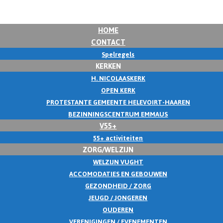
HOME
CONTACT
Spelregels
KERKEN
H. NICOLAASKERK
OPEN KERK
PROTESTANTE GEMEENTE HELEVOIRT-HAAREN
BEZINNINGSCENTRUM EMMAUS
V55+
55+ activiteiten
ZORG/WELZIJN
WELZIJN VUGHT
ACCOMODATIES EN GEBOUWEN
GEZONDHEID / ZORG
JEUGD / JONGEREN
OUDEREN
VERENIGINGEN / EVENEMENTEN