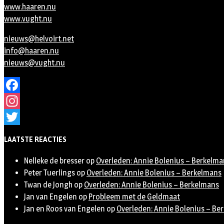
www.haaren.nu
www.vught.nu
nieuws@helvoirt.net
info@haaren.nu
nieuws@vught.nu
Facebook
Instagram
Twitter
LAATSTE REACTIES
Nelleke de bresser
op
Overleden: Annie Bolenius – Berkelma
Peter Tuerlings
op
Overleden: Annie Bolenius – Berkelmans
Twan de Jongh
op
Overleden: Annie Bolenius – Berkelmans
Jan van Engelen
op
Probleem met de Geldmaat
Jan en Roos van Engelen
op
Overleden: Annie Bolenius – Be