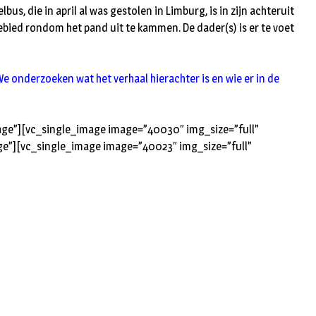
us, die in april al was gestolen in Limburg, is in zijn achteruit
ebied rondom het pand uit te kammen. De dader(s) is er te voet
 onderzoeken wat het verhaal hierachter is en wie er in de
age”][vc_single_image image=”40030″ img_size=”full”
ge”][vc_single_image image=”40023″ img_size=”full”