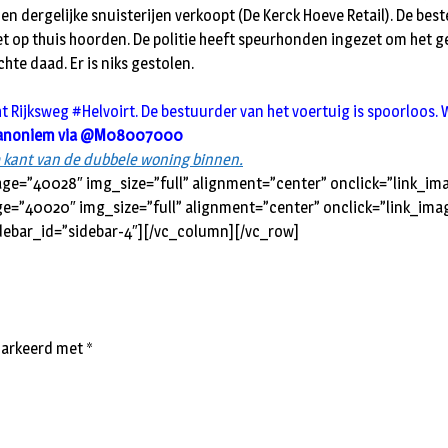
 dergelijke snuisterijen verkoopt (De Kerck Hoeve Retail). De bestelb
et op thuis hoorden. De politie heeft speurhonden ingezet om het g
hte daad. Er is niks gestolen.
ijksweg #Helvoirt. De bestuurder van het voertuig is spoorloos. We
 anoniem via @M08007000
e kant van de dubbele woning binnen.
ge=”40028″ img_size=”full” alignment=”center” onclick=”link_im
e=”40020″ img_size=”full” alignment=”center” onclick=”link_ima
debar_id=”sidebar-4″][/vc_column][/vc_row]
emarkeerd met
*