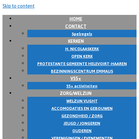
Skip to content
HOME
CONTACT
Spelregels
KERKEN
H. NICOLAASKERK
OPEN KERK
PROTESTANTE GEMEENTE HELEVOIRT-HAAREN
BEZINNINGSCENTRUM EMMAUS
V55+
55+ activiteiten
ZORG/WELZIJN
WELZIJN VUGHT
ACCOMODATIES EN GEBOUWEN
GEZONDHEID / ZORG
JEUGD / JONGEREN
OUDEREN
VERENIGINGEN / EVENEMENTEN