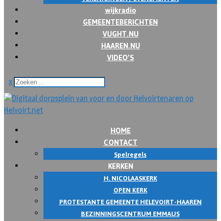
wijkradio
GEMEENTEBERICHTEN
VUGHT.NU
HAAREN.NU
VIDEO’S
x
HOME
CONTACT
Spelregels
KERKEN
H. NICOLAASKERK
OPEN KERK
PROTESTANTE GEMEENTE HELEVOIRT-HAAREN
BEZINNINGSCENTRUM EMMAUS