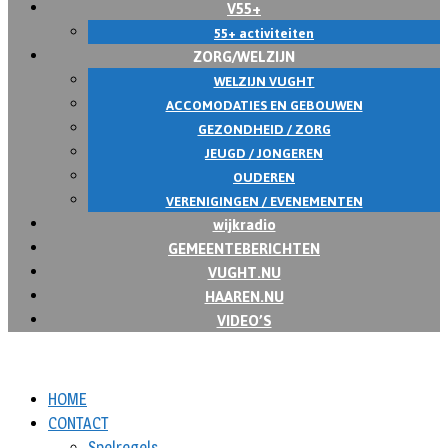
V55+
55+ activiteiten
ZORG/WELZIJN
WELZIJN VUGHT
ACCOMODATIES EN GEBOUWEN
GEZONDHEID / ZORG
JEUGD / JONGEREN
OUDEREN
VERENIGINGEN / EVENEMENTEN
wijkradio
GEMEENTEBERICHTEN
VUGHT.NU
HAAREN.NU
VIDEO’S
HOME
CONTACT
Spelregels