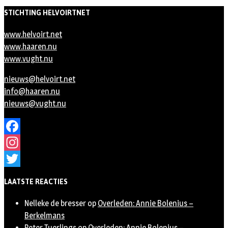
STICHTING HELVOIRTNET
www.helvoirt.net
www.haaren.nu
www.vught.nu
nieuws@helvoirt.net
info@haaren.nu
nieuws@vught.nu
Facebook
Instagram
Twitter
LAATSTE REACTIES
Nelleke de bresser
op
Overleden: Annie Bolenius –
Berkelmans
Peter Tuerlings
op
Overleden: Annie Bolenius –