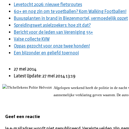
Leyetocht 2026: nieuwe fietsroutes
60+ en nog zin om te voetballen? Kom Walking Footballen!
Buxusplanten in brand in Biezenmortel, vermoedelijk opzet
Spreidingswet asielzoekers: hoe zit dat?
Bericht voor de leden van Vereniging 55+
Valse collecte KVW
Oppas gezocht voor onze twee honden!
Een bijzonder en geliefd toernooi
27 mei 2014
Latest Update: 27 mei 2014 13:19
Afgelopen weekend heeft de politie in de nacht 
aannemelijke verklaring geven waarom. De auto 
Geef een reactie
Je e-mailadres wordt niet gepubliceerd.
Vereiste velden zijn g