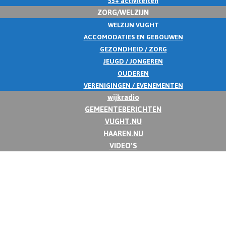
55+ activiteiten
ZORG/WELZIJN
WELZIJN VUGHT
ACCOMODATIES EN GEBOUWEN
GEZONDHEID / ZORG
JEUGD / JONGEREN
OUDEREN
VERENIGINGEN / EVENEMENTEN
wijkradio
GEMEENTEBERICHTEN
VUGHT.NU
HAAREN.NU
VIDEO’S