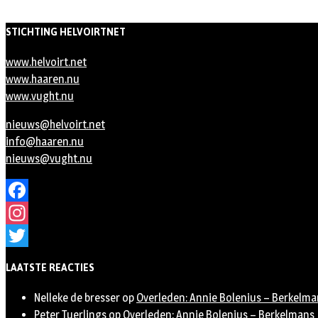
STICHTING HELVOIRTNET
www.helvoirt.net
www.haaren.nu
www.vught.nu
nieuws@helvoirt.net
info@haaren.nu
nieuws@vught.nu
Facebook
Instagram
Twitter
LAATSTE REACTIES
Nelleke de bresser
op
Overleden: Annie Bolenius – Berkelma
Peter Tuerlings
op
Overleden: Annie Bolenius – Berkelmans