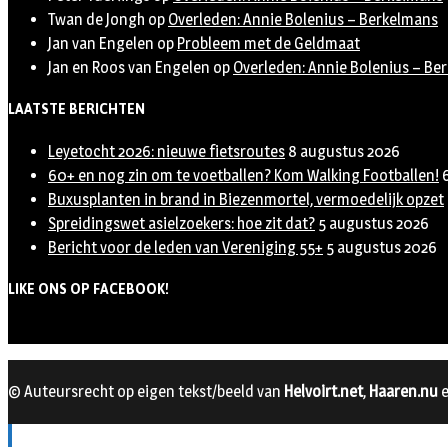
Twan de Jongh
op
Overleden: Annie Bolenius – Berkelmans
Jan van Engelen
op
Probleem met de Geldmaat
Jan en Roos van Engelen
op
Overleden: Annie Bolenius – Be
LAATSTE BERICHTEN
Leyetocht 2026: nieuwe fietsroutes
8 augustus 2026
60+ en nog zin om te voetballen? Kom Walking Footballen!
Buxusplanten in brand in Biezenmortel, vermoedelijk opzet
Spreidingswet asielzoekers: hoe zit dat?
5 augustus 2026
Bericht voor de leden van Vereniging 55+
5 augustus 2026
LIKE ONS OP FACEBOOK!
© Auteursrecht op eigen tekst/beeld van
Helvoirt.net
,
Haaren.nu