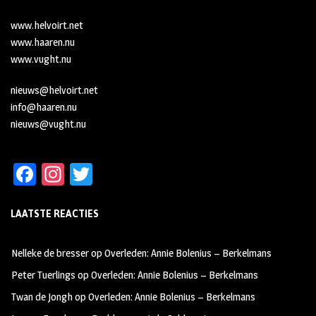
www.helvoirt.net
www.haaren.nu
www.vught.nu
nieuws@helvoirt.net
info@haaren.nu
nieuws@vught.nu
Fa
In
T
ce
st
wi
LAATSTE REACTIES
b
ag
tt
oo
ra
er
Nelleke de bresser
op
Overleden: Annie Bolenius – Berkelmans
k
m
Peter Tuerlings
op
Overleden: Annie Bolenius – Berkelmans
Twan de Jongh
op
Overleden: Annie Bolenius – Berkelmans