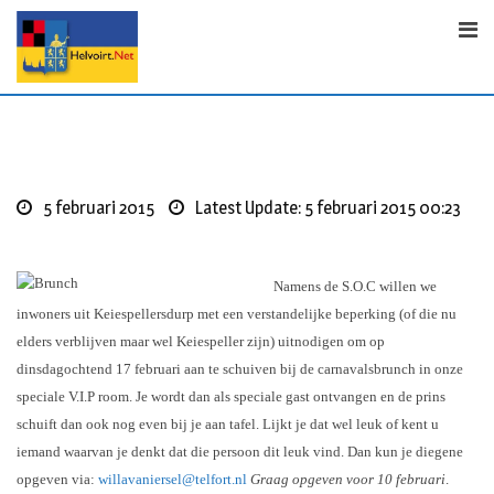
S
k
i
p
t
o
c
o
5 februari 2015
Latest Update: 5 februari 2015 00:23
n
t
e
Namens de S.O.C willen we
n
inwoners uit Keiespellersdurp met een verstandelijke beperking (of die nu
t
elders verblijven maar wel Keiespeller zijn) uitnodigen om op
dinsdagochtend 17 februari aan te schuiven bij de carnavalsbrunch in onze
speciale V.I.P room. Je wordt dan als speciale gast ontvangen en de prins
schuift dan ook nog even bij je aan tafel. Lijkt je dat wel leuk of kent u
iemand waarvan je denkt dat die persoon dit leuk vind. Dan kun je diegene
opgeven via:
willavaniersel@telfort.nl
Graag opgeven voor 10 februari
.