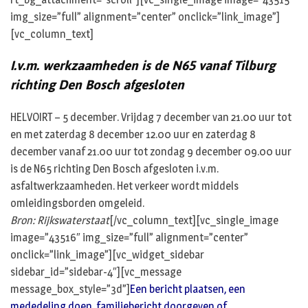
img_size=”full” alignment=”center” onclick=”link_image”]
[vc_column_text]
I.v.m. werkzaamheden is de N65 vanaf Tilburg
richting Den Bosch afgesloten
HELVOIRT – 5 december. Vrijdag 7 december van 21.00 uur tot
en met zaterdag 8 december 12.00 uur en zaterdag 8
december vanaf 21.00 uur tot zondag 9 december 09.00 uur
is de N65 richting Den Bosch afgesloten i.v.m.
asfaltwerkzaamheden. Het verkeer wordt middels
omleidingsborden omgeleid.
Bron: Rijkswaterstaat
[/vc_column_text][vc_single_image
image=”43516″ img_size=”full” alignment=”center”
onclick=”link_image”][vc_widget_sidebar
sidebar_id=”sidebar-4″][vc_message
message_box_style=”3d”]
Een bericht plaatsen, een
mededeling doen, familiebericht doorgeven of