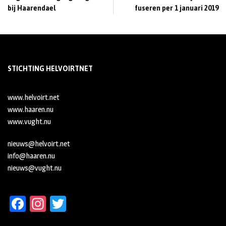
bij Haarendael
fuseren per 1 januari 2019
STICHTING HELVOIRTNET
www.helvoirt.net
www.haaren.nu
www.vught.nu
nieuws@helvoirt.net
info@haaren.nu
nieuws@vught.nu
Fa
In
T
ce
st
wi