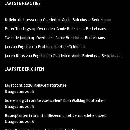
LAATSTE REACTIES
b
ag
tt
oo
ra
er
Nelleke de bresser
op
Overleden: Annie Bolenius – Berkelmans
k
m
Peter Tuerlings
op
Overleden: Annie Bolenius – Berkelmans
Twan de Jongh
op
Overleden: Annie Bolenius – Berkelmans
Jan van Engelen
op
Probleem met de Geldmaat
Jan en Roos van Engelen
op
Overleden: Annie Bolenius – Berkelmans
LAATSTE BERICHTEN
Leyetocht 2026: nieuwe fietsroutes
8 augustus 2026
60+ en nog zin om te voetballen? Kom Walking Footballen!
6 augustus 2026
Buxusplanten in brand in Biezenmortel, vermoedelijk opzet
6 augustus 2026