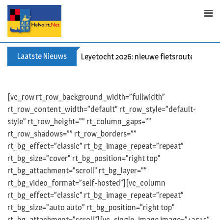
Skip
to
content
Laatste Nieuws
Leyetocht 2026: nieuwe fietsroutes
[vc_row rt_row_background_width=”fullwidth”
rt_row_content_width=”default” rt_row_style=”default-
style” rt_row_height=”” rt_column_gaps=””
rt_row_shadows=”” rt_row_borders=””
rt_bg_effect=”classic” rt_bg_image_repeat=”repeat”
rt_bg_size=”cover” rt_bg_position=”right top”
rt_bg_attachment=”scroll” rt_bg_layer=””
rt_bg_video_format=”self-hosted”][vc_column
rt_bg_effect=”classic” rt_bg_image_repeat=”repeat”
rt_bg_size=”auto auto” rt_bg_position=”right top”
rt_bg_attachment=”scroll”][vc_single_image image=”43515″