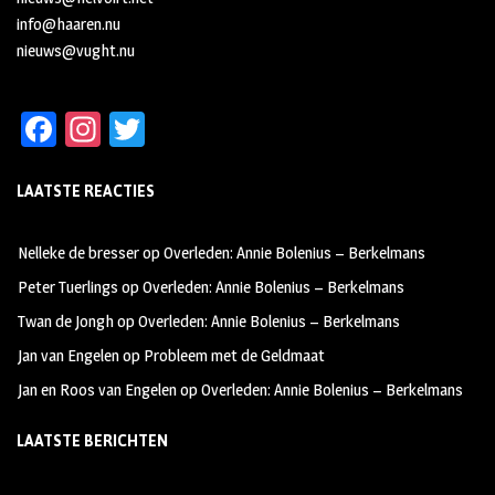
info@haaren.nu
nieuws@vught.nu
Fa
In
T
ce
st
wi
LAATSTE REACTIES
b
ag
tt
oo
ra
er
Nelleke de bresser
op
Overleden: Annie Bolenius – Berkelmans
k
m
Peter Tuerlings
op
Overleden: Annie Bolenius – Berkelmans
Twan de Jongh
op
Overleden: Annie Bolenius – Berkelmans
Jan van Engelen
op
Probleem met de Geldmaat
Jan en Roos van Engelen
op
Overleden: Annie Bolenius – Berkelmans
LAATSTE BERICHTEN