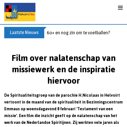
S
k
i
p
t
Laatste Nieuws
60+ en nog zin om te voetballen? Kom Wal
o
c
o
Film over nalatenschap van
n
missiewerk en de inspiratie
t
e
hiervoor
n
t
De Spiritualiteitsgroep van de parochie H.Nicolaas in Helvoirt
vertoont in de maand van de spiritualiteit in Bezinningscentrum
Emmaus op woensdagavond 8 februari ‘Testament van een
missie’. Een film die inzicht geeft op de nalatenschap van het
werk van de Nederlandse Spiritijnen. Zij werkten vele jaren als