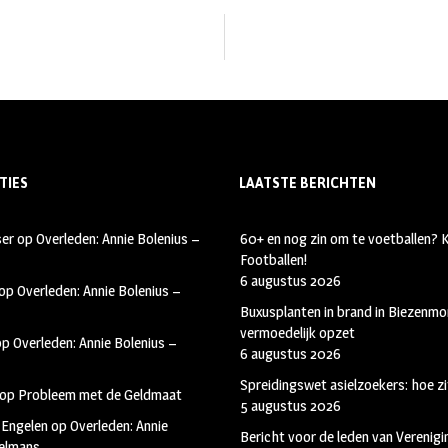
TIES
LAATSTE BERICHTEN
ser
op
Overleden: Annie Bolenius –
60+ en nog zin om te voetballen?
Footballen!
6 augustus 2026
op
Overleden: Annie Bolenius –
Buxusplanten in brand in Biezenmor
vermoedelijk opzet
op
Overleden: Annie Bolenius –
6 augustus 2026
Spreidingswet asielzoekers: hoe zi
op
Probleem met de Geldmaat
5 augustus 2026
 Engelen
op
Overleden: Annie
Bericht voor de leden van Verenig
kelmans