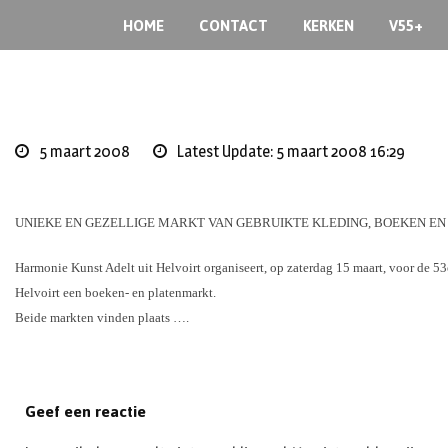
S
HOME
CONTACT
KERKEN
V55+
k
i
p
t
o
5 maart 2008
Latest Update: 5 maart 2008 16:29
c
o
n
UNIEKE EN GEZELLIGE MARKT VAN GEBRUIKTE KLEDING, BOEKEN EN
t
e
Harmonie Kunst Adelt uit Helvoirt organiseert, op zaterdag 15 maart, voor de 53
n
Helvoirt een boeken- en platenmarkt.
t
Beide markten vinden plaats ….
Geef een reactie