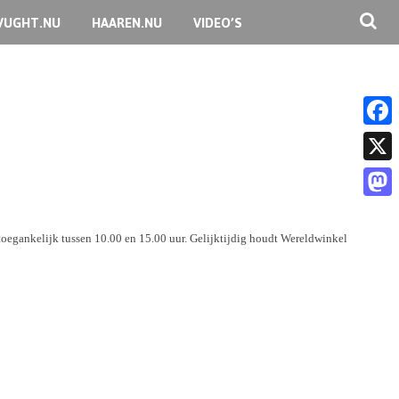
VUGHT.NU
HAAREN.NU
VIDEO’S
F
a
X
c
M
e
a
 toegankelijk tussen 10.00 en 15.00 uur. Gelijktijdig houdt Wereldwinkel
b
s
o
t
o
o
k
d
o