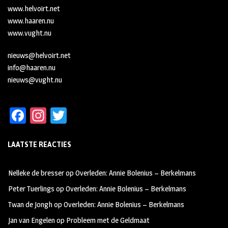
www.helvoirt.net
www.haaren.nu
www.vught.nu
nieuws@helvoirt.net
info@haaren.nu
nieuws@vught.nu
Fa
In
T
ce
st
wi
LAATSTE REACTIES
b
ag
tt
oo
ra
er
Nelleke de bresser
op
Overleden: Annie Bolenius – Berkelmans
k
m
Peter Tuerlings
op
Overleden: Annie Bolenius – Berkelmans
Twan de Jongh
op
Overleden: Annie Bolenius – Berkelmans
Jan van Engelen
op
Probleem met de Geldmaat