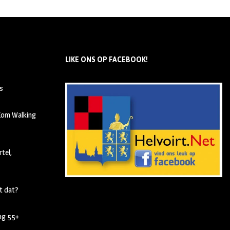
LIKE ONS OP FACEBOOK!
s
 Kom Walking
tel,
t dat?
ing 55+