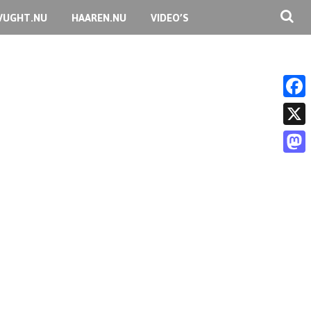
VUGHT.NU
HAAREN.NU
VIDEO’S
F
a
X
c
M
e
a
b
s
o
t
o
o
k
d
o