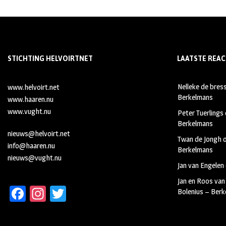
STICHTING HELVOIRTNET
LAATSTE REAC
Nelleke de bres
www.helvoirt.net
Berkelmans
www.haaren.nu
www.vught.nu
Peter Tuerlings
Berkelmans
nieuws@helvoirt.net
Twan de Jongh
info@haaren.nu
Berkelmans
nieuws@vught.nu
Jan van Engelen
Jan en Roos van
Fa
In
T
Bolenius – Ber
ce
st
wi
b
ag
tt