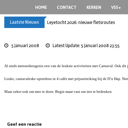
Skip
HOME
CONTACT
KERKEN
V55+
to
content
Laatste Nieuws
Leyetocht 2026: nieuwe fietsroutes
5 januari 2008
Latest Update: 5 januari 2008 23:55
Al sinds mensenheugenis een van de leukste activiteiten met Carnaval. Ook dit 
Leuke, carnavaleske optredens in 4 cafés met prijsuitreiking bij de
D’n Hap
. Nie
Maar zeker ook om mee te doen. Begin maar vast om iets te bedenken
Geef een reactie