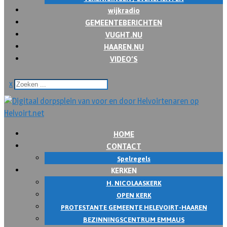
wijkradio
GEMEENTEBERICHTEN
VUGHT.NU
HAAREN.NU
VIDEO’S
x
HOME
CONTACT
Spelregels
KERKEN
H. NICOLAASKERK
OPEN KERK
PROTESTANTE GEMEENTE HELEVOIRT-HAAREN
BEZINNINGSCENTRUM EMMAUS