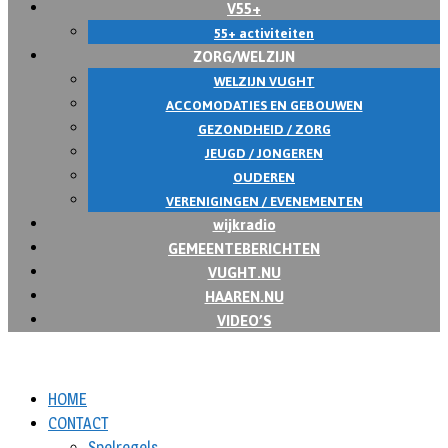
V55+
55+ activiteiten
ZORG/WELZIJN
WELZIJN VUGHT
ACCOMODATIES EN GEBOUWEN
GEZONDHEID / ZORG
JEUGD / JONGEREN
OUDEREN
VERENIGINGEN / EVENEMENTEN
wijkradio
GEMEENTEBERICHTEN
VUGHT.NU
HAAREN.NU
VIDEO’S
HOME
CONTACT
Spelregels