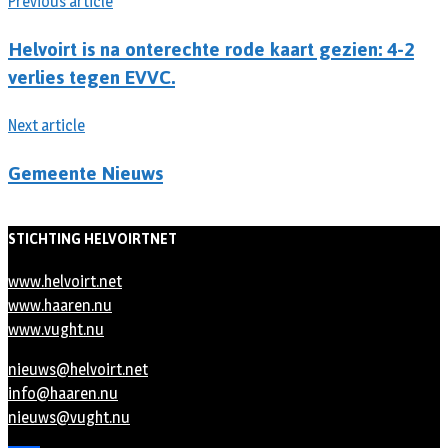
Previous article
Helvoirt is na onterechte rode kaart gezien: 4-2
verlies tegen EVVC.
Next article
Gemeente Nieuws
STICHTING HELVOIRTNET
www.helvoirt.net
www.haaren.nu
www.vught.nu
nieuws@helvoirt.net
info@haaren.nu
nieuws@vught.nu