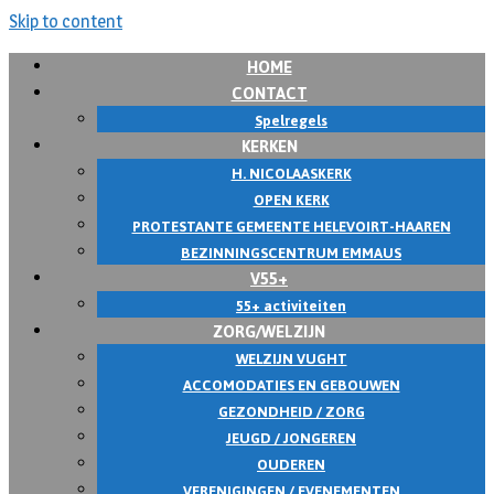
Skip to content
HOME
CONTACT
Spelregels
KERKEN
H. NICOLAASKERK
OPEN KERK
PROTESTANTE GEMEENTE HELEVOIRT-HAAREN
BEZINNINGSCENTRUM EMMAUS
V55+
55+ activiteiten
ZORG/WELZIJN
WELZIJN VUGHT
ACCOMODATIES EN GEBOUWEN
GEZONDHEID / ZORG
JEUGD / JONGEREN
OUDEREN
VERENIGINGEN / EVENEMENTEN