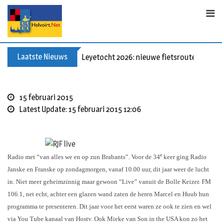
Skip
to
content
Laatste Nieuws
Leyetocht 2026: nieuwe fietsroutes
15 februari 2015
Latest Update: 15 februari 2015 12:06
e
Radio met “van alles we en op zun Brabants”. Voor de 34
keer ging Radio
Janske en Franske op zondagmorgen, vanaf 10.00 uur, dit jaar weer de lucht
in. Niet meer geheimzinnig maar gewoon “Live” vanuit de Bolle Keizer. FM
106.1, net echt, achter een glazen wand zaten de heren Marcel en Huub hun
programma te presenteren. Dit jaar voor het eerst waren ze ook te zien en wel
via You Tube kanaal van Hostv. Ook Mieke van Son in the USA kon zo het