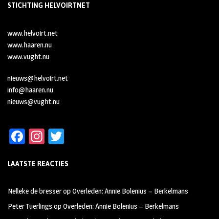
STICHTING HELVOIRTNET
www.helvoirt.net
www.haaren.nu
www.vught.nu
nieuws@helvoirt.net
info@haaren.nu
nieuws@vught.nu
Fa
In
T
ce
st
wi
LAATSTE REACTIES
b
ag
tt
oo
ra
er
Nelleke de bresser
op
Overleden: Annie Bolenius – Berkelmans
k
m
Peter Tuerlings
op
Overleden: Annie Bolenius – Berkelmans