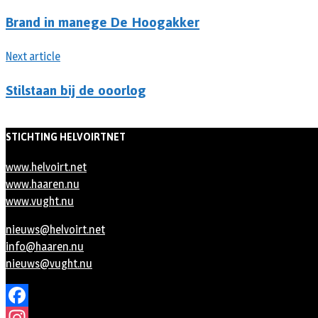
Brand in manege De Hoogakker
Next article
Stilstaan bij de ooorlog
STICHTING HELVOIRTNET
www.helvoirt.net
www.haaren.nu
www.vught.nu
nieuws@helvoirt.net
info@haaren.nu
nieuws@vught.nu
Facebook