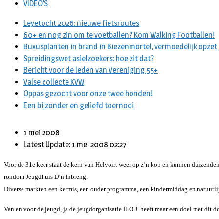
VIDEO’S
Leyetocht 2026: nieuwe fietsroutes
60+ en nog zin om te voetballen? Kom Walking Footballen!
Buxusplanten in brand in Biezenmortel, vermoedelijk opzet
Spreidingswet asielzoekers: hoe zit dat?
Bericht voor de leden van Vereniging 55+
Valse collecte KVW
Oppas gezocht voor onze twee honden!
Een bijzonder en geliefd toernooi
1 mei 2008
Latest Update: 1 mei 2008 02:27
Voor de 31e keer staat de kern van Helvoirt weer op z’n kop en kunnen duizende
rondom Jeugdhuis D’n Inbreng.
Diverse markten een kermis, een ouder programma, een kindermiddag en natuurlijk
Van en voor de jeugd, ja de jeugdorganisatie H.O.J. heeft maar een doel met dit d