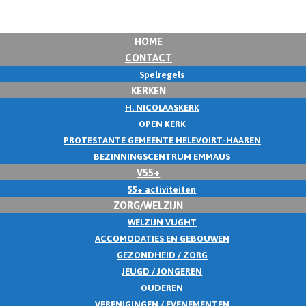
HOME
CONTACT
Spelregels
KERKEN
H. NICOLAASKERK
OPEN KERK
PROTESTANTE GEMEENTE HELEVOIRT-HAAREN
BEZINNINGSCENTRUM EMMAUS
V55+
55+ activiteiten
ZORG/WELZIJN
WELZIJN VUGHT
ACCOMODATIES EN GEBOUWEN
GEZONDHEID / ZORG
JEUGD / JONGEREN
OUDEREN
VERENIGINGEN / EVENEMENTEN