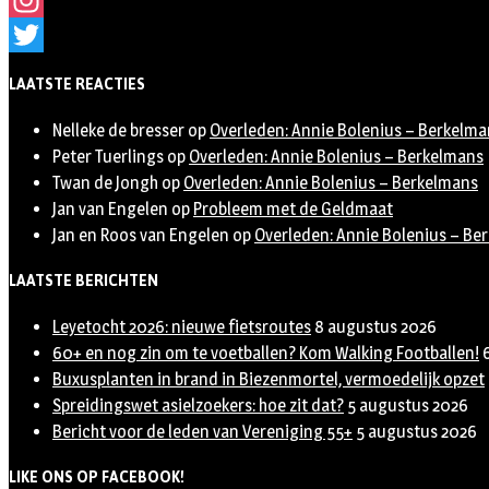
Instagram
Twitter
LAATSTE REACTIES
Nelleke de bresser
op
Overleden: Annie Bolenius – Berkelma
Peter Tuerlings
op
Overleden: Annie Bolenius – Berkelmans
Twan de Jongh
op
Overleden: Annie Bolenius – Berkelmans
Jan van Engelen
op
Probleem met de Geldmaat
Jan en Roos van Engelen
op
Overleden: Annie Bolenius – Be
LAATSTE BERICHTEN
Leyetocht 2026: nieuwe fietsroutes
8 augustus 2026
60+ en nog zin om te voetballen? Kom Walking Footballen!
Buxusplanten in brand in Biezenmortel, vermoedelijk opzet
Spreidingswet asielzoekers: hoe zit dat?
5 augustus 2026
Bericht voor de leden van Vereniging 55+
5 augustus 2026
LIKE ONS OP FACEBOOK!