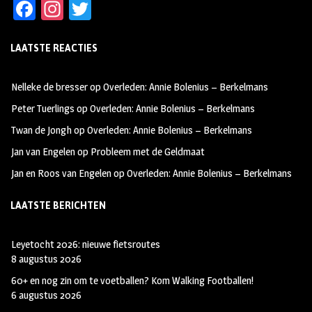
Fa
In
T
ce
st
wi
LAATSTE REACTIES
b
ag
tt
oo
ra
er
Nelleke de bresser
op
Overleden: Annie Bolenius – Berkelmans
k
m
Peter Tuerlings
op
Overleden: Annie Bolenius – Berkelmans
Twan de Jongh
op
Overleden: Annie Bolenius – Berkelmans
Jan van Engelen
op
Probleem met de Geldmaat
Jan en Roos van Engelen
op
Overleden: Annie Bolenius – Berkelmans
LAATSTE BERICHTEN
Leyetocht 2026: nieuwe fietsroutes
8 augustus 2026
60+ en nog zin om te voetballen? Kom Walking Footballen!
6 augustus 2026