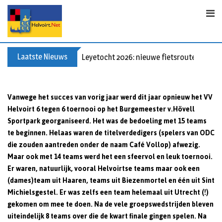
Skip
to
content
Laatste Nieuws
Leyetocht 2026: nieuwe fietsroutes
Vanwege het succes van vorig jaar werd dit jaar opnieuw het VV
Helvoirt 6 tegen 6 toernooi op het Burgemeester v.Hövell
Sportpark georganiseerd. Het was de bedoeling met 15 teams
te beginnen. Helaas waren de titelverdedigers (spelers van ODC
die zouden aantreden onder de naam Café Vollop) afwezig.
Maar ook met 14 teams werd het een sfeervol en leuk toernooi.
Er waren, natuurlijk, vooral Helvoirtse teams maar ook een
(dames)team uit Haaren, teams uit Biezenmortel en één uit Sint
Michielsgestel. Er was zelfs een team helemaal uit Utrecht (!)
gekomen om mee te doen. Na de vele groepswedstrijden bleven
uiteindelijk 8 teams over die de kwart finale gingen spelen. Na