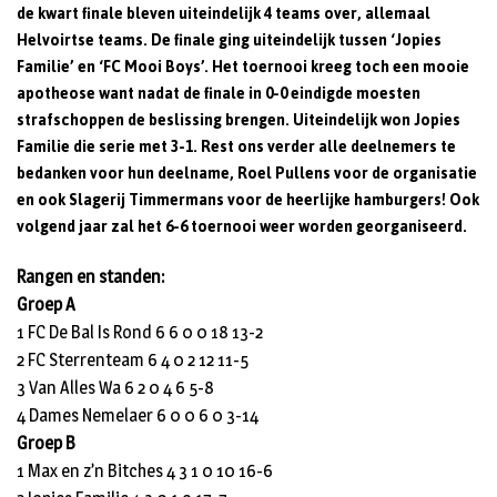
de kwart finale bleven uiteindelijk 4 teams over, allemaal
Helvoirtse teams. De finale ging uiteindelijk tussen ‘Jopies
Familie’ en ‘FC Mooi Boys’. Het toernooi kreeg toch een mooie
apotheose want nadat de finale in 0-0 eindigde moesten
strafschoppen de beslissing brengen. Uiteindelijk won Jopies
Familie die serie met 3-1. Rest ons verder alle deelnemers te
bedanken voor hun deelname, Roel Pullens voor de organisatie
en ook Slagerij Timmermans voor de heerlijke hamburgers! Ook
volgend jaar zal het 6-6 toernooi weer worden georganiseerd.
Rangen en standen:
Groep A
1 FC De Bal Is Rond 6 6 0 0 18 13-2
2 FC Sterrenteam 6 4 0 2 12 11-5
3 Van Alles Wa 6 2 0 4 6 5-8
4 Dames Nemelaer 6 0 0 6 0 3-14
Groep B
1 Max en z’n Bitches 4 3 1 0 10 16-6