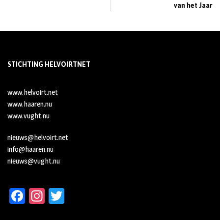
van het Jaar
STICHTING HELVOIRTNET
www.helvoirt.net
www.haaren.nu
www.vught.nu
nieuws@helvoirt.net
info@haaren.nu
nieuws@vught.nu
Fa
In
T
ce
st
wi