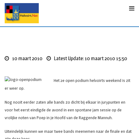
S
k
i
p
t
o
c
o
10 maart 2010
Latest Update: 10 maart 2010 15:50
n
t
e
Het 2e open podium helvoirts weekend is zit
n
er weer op.
t
Nog nooit eerder zaten alle bands zo dicht bij elkaar in jurypunten en
voor het eerst eindigde de avond in een spontane jam sessie op de
vrolijke noten van Poep in je Hoofd van de Raggende Mannuh.
Uiteindelijk kunnen we maar twee bands meenemen naar de finale en dat
zijn deze keer: