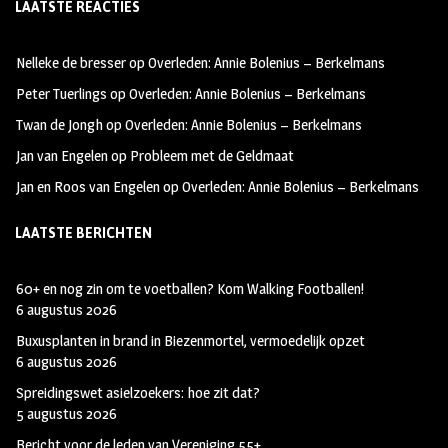
LAATSTE REACTIES
b
ag
tt
oo
ra
er
Nelleke de bresser
op
Overleden: Annie Bolenius – Berkelmans
k
m
Peter Tuerlings
op
Overleden: Annie Bolenius – Berkelmans
Twan de Jongh
op
Overleden: Annie Bolenius – Berkelmans
Jan van Engelen
op
Probleem met de Geldmaat
Jan en Roos van Engelen
op
Overleden: Annie Bolenius – Berkelmans
LAATSTE BERICHTEN
60+ en nog zin om te voetballen? Kom Walking Footballen!
6 augustus 2026
Buxusplanten in brand in Biezenmortel, vermoedelijk opzet
6 augustus 2026
Spreidingswet asielzoekers: hoe zit dat?
5 augustus 2026
Bericht voor de leden van Vereniging 55+