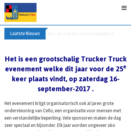
S
k
i
p
t
Laatste Nieuws
60+ en nog zin om te voetballen? Kom Wal
o
c
o
Het is een grootschalig Trucker Truck
n
e
evenement welke dit jaar voor de 25
t
e
keer plaats vindt, op zaterdag 16-
n
september-2017 .
t
Het evenement krijgt organisatorisch ook al jaren grote
ondersteuning van Cello, een organisatie voor mensen met
een verstandelijke beperking. Vele sponsoren maken de dag
zeer speciaal en bijzonder. Elk jaar worden ongeveer 260