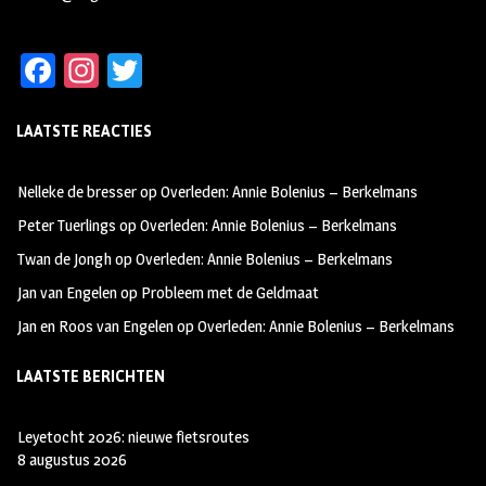
Fa
In
T
ce
st
wi
LAATSTE REACTIES
b
ag
tt
oo
ra
er
Nelleke de bresser
op
Overleden: Annie Bolenius – Berkelmans
k
m
Peter Tuerlings
op
Overleden: Annie Bolenius – Berkelmans
Twan de Jongh
op
Overleden: Annie Bolenius – Berkelmans
Jan van Engelen
op
Probleem met de Geldmaat
Jan en Roos van Engelen
op
Overleden: Annie Bolenius – Berkelmans
LAATSTE BERICHTEN
Leyetocht 2026: nieuwe fietsroutes
8 augustus 2026