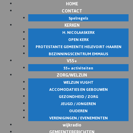
HOME
Skip
CONTACT
to
Spelregels
content
KERKEN
H. NICOLAASKERK
OPEN KERK
PROTESTANTE GEMEENTE HELEVOIRT-HAAREN
BEZINNINGSCENTRUM EMMAUS
V55+
55+ activiteiten
ZORG/WELZIJN
WELZIJN VUGHT
ACCOMODATIES EN GEBOUWEN
GEZONDHEID / ZORG
JEUGD / JONGEREN
OUDEREN
VERENIGINGEN / EVENEMENTEN
wijkradio
GEMEENTEBERICHTEN