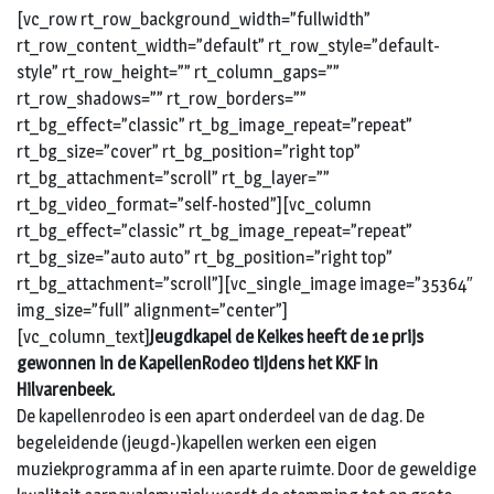
[vc_row rt_row_background_width=”fullwidth”
rt_row_content_width=”default” rt_row_style=”default-
style” rt_row_height=”” rt_column_gaps=””
rt_row_shadows=”” rt_row_borders=””
rt_bg_effect=”classic” rt_bg_image_repeat=”repeat”
rt_bg_size=”cover” rt_bg_position=”right top”
rt_bg_attachment=”scroll” rt_bg_layer=””
rt_bg_video_format=”self-hosted”][vc_column
rt_bg_effect=”classic” rt_bg_image_repeat=”repeat”
rt_bg_size=”auto auto” rt_bg_position=”right top”
rt_bg_attachment=”scroll”][vc_single_image image=”35364″
img_size=”full” alignment=”center”]
[vc_column_text]
Jeugdkapel de Keikes heeft de 1e prijs
gewonnen in de KapellenRodeo tijdens het KKF in
Hilvarenbeek.
De kapellenrodeo is een apart onderdeel van de dag. De
begeleidende (jeugd-)kapellen werken een eigen
muziekprogramma af in een aparte ruimte. Door de geweldige