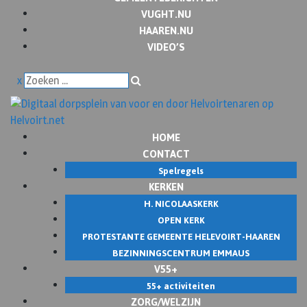
VUGHT.NU
HAAREN.NU
VIDEO’S
x
HOME
CONTACT
Spelregels
KERKEN
H. NICOLAASKERK
OPEN KERK
PROTESTANTE GEMEENTE HELEVOIRT-HAAREN
BEZINNINGSCENTRUM EMMAUS
V55+
55+ activiteiten
ZORG/WELZIJN