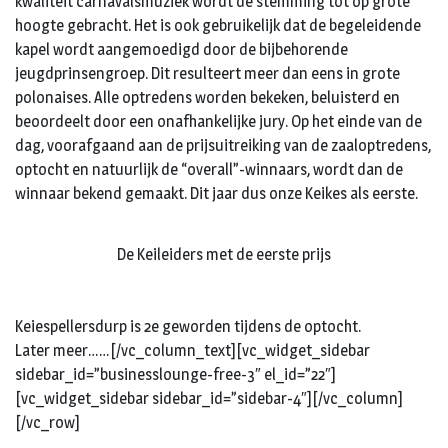
kwaliteit carnavalsmuziek wordt de stemming tot op grote
hoogte gebracht. Het is ook gebruikelijk dat de begeleidende
kapel wordt aangemoedigd door de bijbehorende
jeugdprinsengroep. Dit resulteert meer dan eens in grote
polonaises. Alle optredens worden bekeken, beluisterd en
beoordeelt door een onafhankelijke jury. Op het einde van de
dag, voorafgaand aan de prijsuitreiking van de zaaloptredens,
optocht en natuurlijk de “overall”-winnaars, wordt dan de
winnaar bekend gemaakt. Dit jaar dus onze Keikes als eerste.
De Keileiders met de eerste prijs
Keiespellersdurp is 2e geworden tijdens de optocht.
Later meer……[/vc_column_text][vc_widget_sidebar
sidebar_id=”businesslounge-free-3″ el_id=”22″]
[vc_widget_sidebar sidebar_id=”sidebar-4″][/vc_column]
[/vc_row]