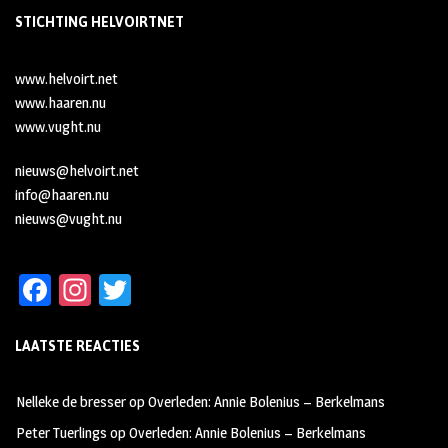
STICHTING HELVOIRTNET
www.helvoirt.net
www.haaren.nu
www.vught.nu
nieuws@helvoirt.net
info@haaren.nu
nieuws@vught.nu
Fa
In
T
ce
st
wi
LAATSTE REACTIES
b
ag
tt
oo
ra
er
Nelleke de bresser
op
Overleden: Annie Bolenius – Berkelmans
k
m
Peter Tuerlings
op
Overleden: Annie Bolenius – Berkelmans