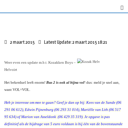
S
k
i
p
t
o
2 maart 2015
Latest Update: 2 maart 2015 18:21
c
o
n
Weer even een update m.b.t. Kozakken Boys –
t
Helvoirt
e
n
Het bekerduel leeft enorm!
Bus 2 is ook al bijna vol
! dus: meld je snel aan,
t
want VOL=VOL.
Heb je interesse om mee te gaan? Geef je dan op bij:
Kees van de Sande (06
291 06 612), Edwin Pijnenburg (06 293 31 014), Mariëlle van Lith (06 517
95 634) of Marion van Asseldonk (06 429 35 319).
Je opgave is pas
definitief als de bijdrage van 5 euro voldaan is bij één van de bovenstaande