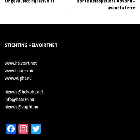
Ongeval N65 bij Helvoirt
Bonte Keiespellers Aovond –
avant la letre
STICHTING HELVOIRTNET
www.helvoirt.net
www.haaren.nu
www.vught.nu
nieuws@helvoirt.net
info@haaren.nu
nieuws@vught.nu
Fa
In
T
ce
st
wi