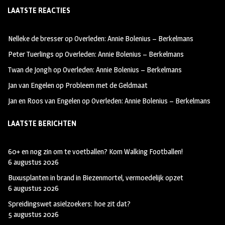
LAATSTE REACTIES
b
ag
tt
oo
ra
er
Nelleke de bresser
op
Overleden: Annie Bolenius – Berkelmans
k
m
Peter Tuerlings
op
Overleden: Annie Bolenius – Berkelmans
Twan de Jongh
op
Overleden: Annie Bolenius – Berkelmans
Jan van Engelen
op
Probleem met de Geldmaat
Jan en Roos van Engelen
op
Overleden: Annie Bolenius – Berkelmans
LAATSTE BERICHTEN
60+ en nog zin om te voetballen? Kom Walking Footballen!
6 augustus 2026
Buxusplanten in brand in Biezenmortel, vermoedelijk opzet
6 augustus 2026
Spreidingswet asielzoekers: hoe zit dat?
5 augustus 2026