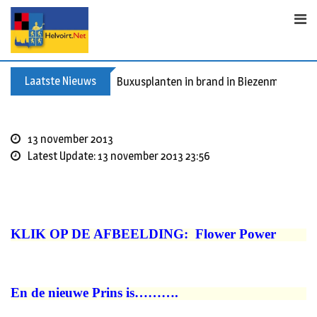
S
k
i
p
t
Laatste Nieuws
Buxusplanten in brand in Biezenmortel, v
o
c
o
13 november 2013
n
Latest Update: 13 november 2013 23:56
t
e
n
t
KLIK OP DE AFBEELDING: Flower Power
En de nieuwe Prins is……….