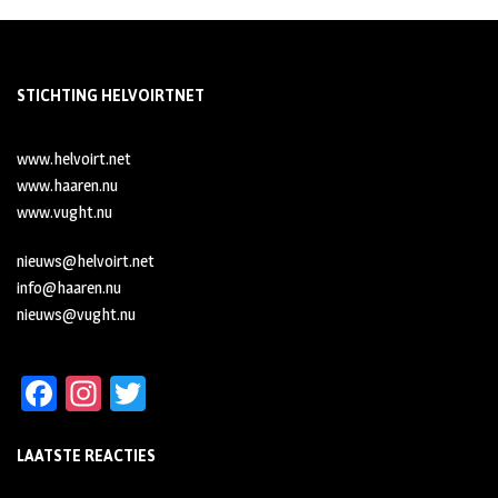
STICHTING HELVOIRTNET
www.helvoirt.net
www.haaren.nu
www.vught.nu
nieuws@helvoirt.net
info@haaren.nu
nieuws@vught.nu
Fa
In
T
ce
st
wi
LAATSTE REACTIES
b
ag
tt