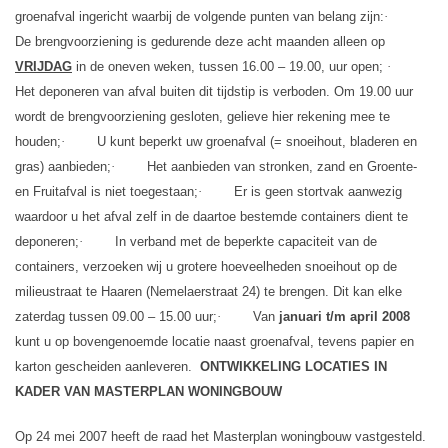
groenafval ingericht waarbij de volgende punten van belang zijn:
·
De brengvoorziening is gedurende deze acht maanden alleen op
VRIJDAG
in de oneven weken, tussen 16.00 – 19.00, uur open;
·
Het deponeren van afval buiten dit tijdstip is verboden. Om 19.00 uur
wordt de brengvoorziening gesloten, gelieve hier rekening mee te
houden;
·
U kunt beperkt uw groenafval (= snoeihout, bladeren en
gras) aanbieden;
·
Het aanbieden van stronken, zand en Groente-
en Fruitafval is niet toegestaan;
·
Er is geen stortvak aanwezig
waardoor u het afval zelf in de daartoe bestemde containers dient te
deponeren;
·
In verband met de beperkte capaciteit van de
containers, verzoeken wij u grotere hoeveelheden snoeihout op de
milieustraat te Haaren (Nemelaerstraat 24) te brengen. Dit kan elke
zaterdag tussen 09.00 – 15.00 uur;
·
Van
januari t/m april
2008
kunt u op bovengenoemde locatie naast groenafval, tevens papier en
karton gescheiden aanleveren.
ONTWIKKELING LOCATIES IN
KADER VAN MASTERPLAN WONINGBOUW
Op 24 mei 2007 heeft de raad het Masterplan woningbouw vastgesteld.