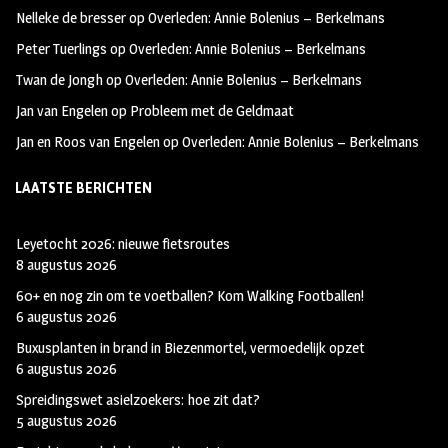
oo
ra
er
Nelleke de bresser
op
Overleden: Annie Bolenius – Berkelmans
k
m
Peter Tuerlings
op
Overleden: Annie Bolenius – Berkelmans
Twan de Jongh
op
Overleden: Annie Bolenius – Berkelmans
Jan van Engelen
op
Probleem met de Geldmaat
Jan en Roos van Engelen
op
Overleden: Annie Bolenius – Berkelmans
LAATSTE BERICHTEN
Leyetocht 2026: nieuwe fietsroutes
8 augustus 2026
60+ en nog zin om te voetballen? Kom Walking Footballen!
6 augustus 2026
Buxusplanten in brand in Biezenmortel, vermoedelijk opzet
6 augustus 2026
Spreidingswet asielzoekers: hoe zit dat?
5 augustus 2026