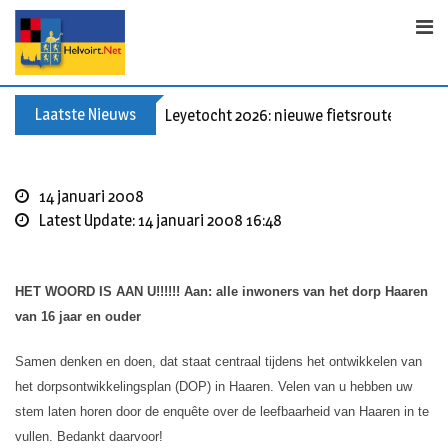
S
k
i
p
t
Laatste Nieuws
Leyetocht 2026: nieuwe fietsroutes
o
c
o
14 januari 2008
n
Latest Update: 14 januari 2008 16:48
t
e
n
HET WOORD IS AAN U!!!!!!
Aan: alle inwoners van het dorp Haaren
t
van 16 jaar en ouder
Samen denken en doen, dat staat centraal tijdens het ontwikkelen van
het dorpsontwikkelingsplan (DOP) in Haaren. Velen van u hebben uw
stem laten horen door de enquête over de leefbaarheid van Haaren in te
vullen. Bedankt daarvoor!