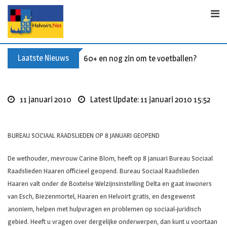
S
k
i
p
t
Laatste Nieuws
Buxusplanten in brand in Biezenmortel, v
o
c
o
11 januari 2010
Latest Update: 11 januari 2010 15:52
n
t
e
BUREAU SOCIAAL RAADSLIEDEN OP 8 JANUARI GEOPEND
n
t
De wethouder, mevrouw Carine Blom, heeft op 8 januari Bureau Sociaal
Raadslieden Haaren officieel geopend. Bureau Sociaal Raadslieden
Haaren valt onder de Boxtelse Welzijnsinstelling Delta en gaat inwoners
van Esch, Biezenmortel, Haaren en Helvoirt gratis, en desgewenst
anoniem, helpen met hulpvragen en problemen op sociaal-juridisch
gebied. Heeft u vragen over dergelijke onderwerpen, dan kunt u voortaan