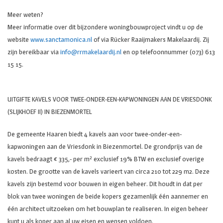
Meer weten?
Meer informatie over dit bijzondere woningbouwproject vindt u op de
website
www.sanctamonica.nl
of via Rücker Raaijmakers Makelaardij. Zij
zijn bereikbaar via
info@rrmakelaardij.nl
en op telefoonnummer (073) 613
15 15.
UITGIFTE KAVELS VOOR TWEE-ONDER-EEN-KAPWONINGEN AAN DE VRIESDONK
(SLIJKHOEF II) IN BIEZENMORTEL
De gemeente Haaren biedt 4 kavels aan voor twee-onder-een-
kapwoningen aan de Vriesdonk in Biezenmortel. De grondprijs van de
kavels bedraagt € 335,- per m² exclusief 19% BTW en exclusief overige
kosten. De grootte van de kavels varieert van circa 210 tot 229 m2. Deze
kavels zijn bestemd voor bouwen in eigen beheer. Dit houdt in dat per
blok van twee woningen de beide kopers gezamenlijk één aannemer en
één architect uitzoeken om het bouwplan te realiseren. In eigen beheer
kunt u als koper aan al uw eisen en wensen voldoen.