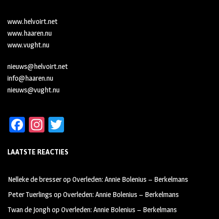
www.helvoirt.net
www.haaren.nu
www.vught.nu
nieuws@helvoirt.net
info@haaren.nu
nieuws@vught.nu
Fa
In
T
ce
st
wi
LAATSTE REACTIES
b
ag
tt
oo
ra
er
Nelleke de bresser
op
Overleden: Annie Bolenius – Berkelmans
k
m
Peter Tuerlings
op
Overleden: Annie Bolenius – Berkelmans
Twan de Jongh
op
Overleden: Annie Bolenius – Berkelmans