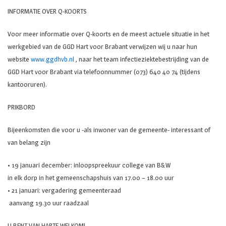
INFORMATIE OVER Q-KOORTS
Voor meer informatie over Q-koorts en de meest actuele situatie in het
werkgebied van de GGD Hart voor Brabant verwijzen wij u naar hun
website
www.ggdhvb.nl
, naar het team infectieziektebestrijding van de
GGD Hart voor Brabant via telefoonnummer (073) 640 40 74 (tijdens
kantooruren).
PRIKBORD
Bijeenkomsten die voor u -als inwoner van de gemeente- interessant of
van belang zijn
• 19 januari december: inloopspreekuur college van B&W
in elk dorp in het gemeenschapshuis van 17.00 – 18.00 uur
• 21 januari: vergadering gemeenteraad
aanvang 19.30 uur raadzaal
U BENT VAN HARTE WELKOM!