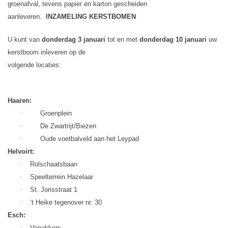
groenafval, tevens papier en karton gescheiden
aanleveren.
INZAMELING KERSTBOMEN
U kunt van
donderdag 3 januari
tot en met
donderdag 10 januari
uw
kerst­boom inleve­ren op de
vol­gende locaties:
Haaren:
·
Groenplein
·
De Zwartrijt/Biezen
·
Oude voetbalveld aan het Leypad
Helvoirt:
·
Rolschaatsbaan
·
Speelterrein Hazelaar
·
St. Jorisstraat 1
·
‘t Heike tegenover nr. 30
Esch:
·
Venakkers