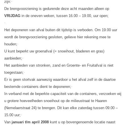
zijn:
·
De brengvoorziening is gedurende deze acht maanden alleen op
VRIJDAG
in de oneven weken, tussen 16.00 – 19.00, uur open;
·
Het deponeren van afval buiten dit tijdstip is verboden. Om 19.00 uur
wordt de brengvoorziening gesloten, gelieve hier rekening mee te
houden;
·
U kunt beperkt uw groenafval (= snoeihout, bladeren en gras)
aanbieden;
·
Het aanbieden van stronken, zand en Groente- en Fruitafval is niet
toegestaan;
·
Er is geen stortvak aanwezig waardoor u het afval zelf in de daartoe
bestemde containers dient te deponeren;
·
In verband met de beperkte capaciteit van de containers, verzoeken wij
u grotere hoeveelheden snoeihout op de milieustraat te Haaren
(Nemelaerstraat 24) te brengen. Dit kan elke zaterdag tussen 09.00 –
15.00 uur;
·
Van
januari t/m april
2008
kunt u op bovengenoemde locatie naast