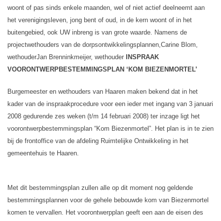
woont of pas sinds enkele maanden, wel of niet actief deelneemt aan
het verenigingsleven, jong bent of oud, in de kern woont of in het
buitengebied, ook UW inbreng is van grote waarde.
Namens de
projectwethouders van de dorpsontwikkelingsplannen,
Carine Blom,
wethouder
Jan Brenninkmeijer, wethouder
I
NSPRAAK
VOORONTWERPBESTEMMINGSPLAN ‘KOM BIEZENMORTEL’
Burgemeester en wethouders van Haaren maken bekend dat in het
kader van de inspraakprocedure voor een ieder met ingang van 3 januari
2008 gedurende zes weken (t/m 14 februari 2008) ter inzage ligt het
voorontwerpbestemmingsplan “Kom Biezenmortel”. Het plan is in te zien
bij de frontoffice van de afdeling Ruimtelijke Ontwikkeling in het
gemeentehuis te Haaren.
Met dit bestemmingsplan zullen alle op dit moment nog geldende
bestemmingsplannen voor de gehele bebouwde kom van Biezenmortel
komen te vervallen. Het voorontwerpplan geeft een aan de eisen des