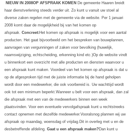
NIEUW IN 2008
OP AFSPRAAK KOMEN
De gemeente Haaren breidt
haar dienstverlening steeds verder uit.
Zo kunt u vanuit uw stoel al
diverse zaken regelen met de gemeente via de website. Per 1 januari
2008 komt daar de mogelijkheid bij van het komen op
afspraak.
Concreet:
Het komen op afspraak is mogelijk voor een aantal
producten. Het gaat bijvoorbeeld om het bespreken van bouwplannen,
aanvragen van vergunningen of zaken voor bevolking (huwelijk,
naamswijziging, echtscheiding, erkenning kind etc.)
Op de website vindt
u binnenkort een overzicht met alle producten en diensten waarvoor u
een afspraak kunt maken. Voordeel van het komen op afspraak is dat u
op de afgesproken tijd met de juiste informatie bij de hand geholpen
wordt door een medewerker, die ook voorbereid is. Uw wachttijd wordt
ook tot een minimum beperkt.
Wanneer u belt voor een afspraak, dan zal
die afspraak met een van de medewerkers binnen een week
plaatsvinden. Voor een eventuele vervolgafspraak kunt u rechtstreeks
contact opnemen met dezelfde medewerker.
Vooralsnog plannen wij uw
afspraak op maandag, woensdag of vrijdag.
Dit in overleg met u en de
desbetreffende afdeling.
Gaat u een afspraak maken?
Dan kunt u