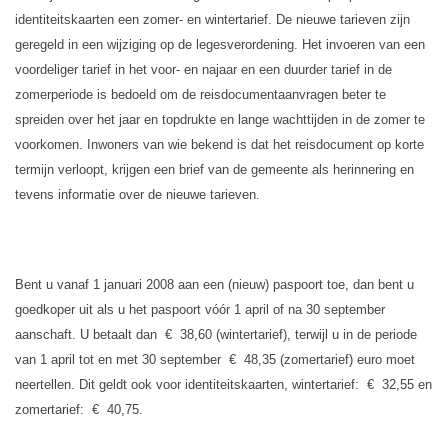
identiteitskaarten een zomer- en wintertarief. De nieuwe tarieven zijn
geregeld in een wijziging op de legesverordening. Het invoeren van een
voordeliger tarief in het voor- en najaar en een duurder tarief in de
zomerperiode is bedoeld om de reisdocumentaanvragen beter te
spreiden over het jaar en topdrukte en lange wachttijden in de zomer te
voorkomen. Inwoners van wie bekend is dat het reisdocument op korte
termijn verloopt, krijgen een brief van de gemeente als herinnering en
tevens informatie over de nieuwe tarieven.
Bent u vanaf 1 januari 2008 aan een (nieuw) paspoort toe, dan bent u
goedkoper uit als u het paspoort vóór 1 april of na 30 september
aanschaft. U betaalt dan
€
38,60 (wintertarief), terwijl u in de periode
van 1 april tot en met 30 september
€
48,35 (zomertarief) euro moet
neertellen. Dit geldt ook voor identiteitskaarten, wintertarief:
€
32,55 en
zomertarief:
€
40,75.