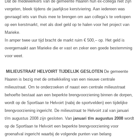
Dat de medewerkers van de gemeente Haaren hun ex-collega niet zijn
vergeten, bleek tijdens de jaarlijkse kerstviering. Aan iedereen was
gevraagd iets van thuis mee te brengen om aan collega’s te verkopen
op een kerstmarkt, met als doel geld op te halen voor het project van
Marieke.
In amper twee uur tijd bracht de markt ruim € 500,– op. Het geld is
overgemaakt aan Marieke die er vast en zeker een goede bestemming
voor weet.
MILIEUSTRAAT HELVOIRT TIJDELIJK GESLOTEN
De gemeente
Haaren is bezig met de ontwikkeling van een nieuwe centrale
milieustraat. Om te onderzoeken of naast een centrale milieustraat
behoefte bestaat aan een beperkte brengvoorziening binnen de dorpen,
wordt op de Sportlaan te Helvoirt (nabij de sportvelden) een tijdelijke
brengvoorziening ingericht. De milieustraat te Helvoirt zal van januari
t/m augustus 2008 zijn gesloten.
Van
januari t/m augustus
2008
wordt
op de Sportlaan te Helvoirt een beperkte brengvoorziening voor
groenafval ingericht waarbij de volgende punten van belang