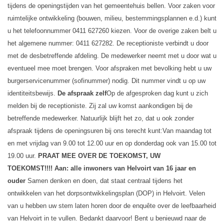
tijdens de openingstijden van het gemeentehuis bellen. Voor zaken voor
ruimtelijke ontwikkeling (bouwen, milieu, bestemmingsplannen e.d.) kunt
u het telefoonnummer 0411 627260 kiezen. Voor de overige zaken belt u
het algemene nummer: 0411 627282. De receptioniste verbindt u door
met de desbetreffende afdeling. De medewerker neemt met u door wat u
eventueel mee moet brengen.
Voor afspraken met bevolking hebt u uw
burgerservicenummer (sofinummer) nodig. Dit nummer vindt u op uw
identiteitsbewijs.
De afspraak zelf
Op de afgesproken dag kunt u zich
melden bij de receptioniste. Zij zal uw komst aankondigen bij de
betreffende medewerker.
Natuurlijk blijft het zo, dat u ook zonder
afspraak tijdens de openingsuren bij ons terecht kunt:
Van maandag tot
en met vrijdag van 9.00 tot 12.00 uur en op donderdag ook van 15.00 tot
19.00 uur.
PRAAT MEE OVER DE TOEKOMST, UW
TOEKOMST!!!!
Aan: alle inwoners van Helvoirt van 16 jaar en
ouder
Samen denken en doen, dat staat centraal tijdens het
ontwikkelen van het dorpsontwikkelingsplan (DOP) in Helvoirt. Velen
van u hebben uw stem laten horen door de enquête over de leefbaarheid
van Helvoirt in te vullen. Bedankt daarvoor!
Bent u benieuwd naar de