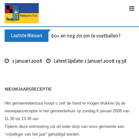
Skip
to
content
Laatste Nieuws
Buxusplanten in brand in Biezenmortel, v
1 januari 2008
Latest Update: 1 januari 2008 19:38
NIEUWJAARSRECEPTIE
Het gemeentebestuur hoopt u zelf de hand te mogen drukken bij de
nieuwjaarsreceptie in het gemeentehuis op zondag 6 januari 2008 van
11.30 tot 13.30 uur.
Tijdens deze ontmoeting zal uit ieder dorp van onze gemeente een
“vrijwilliger van het jaar” gehuldigd worden.