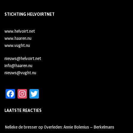
STICHTING HELVOIRTNET
www.helvoirt.net
www.haaren.nu
www.vught.nu
nieuws@helvoirt.net
info@haaren.nu
nieuws@vught.nu
Fa
In
T
ce
st
wi
LAATSTE REACTIES
b
ag
tt
oo
ra
er
Nelleke de bresser
op
Overleden: Annie Bolenius – Berkelmans
k
m