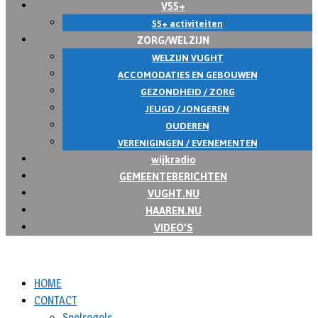
V55+
55+ activiteiten
ZORG/WELZIJN
WELZIJN VUGHT
ACCOMODATIES EN GEBOUWEN
GEZONDHEID / ZORG
JEUGD / JONGEREN
OUDEREN
VERENIGINGEN / EVENEMENTEN
wijkradio
GEMEENTEBERICHTEN
VUGHT.NU
HAAREN.NU
VIDEO’S
HOME
CONTACT
Spelregels