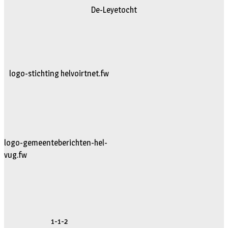
De-Leyetocht
logo-stichting helvoirtnet.fw
logo-gemeenteberichten-hel-
vug.fw
1-1-2