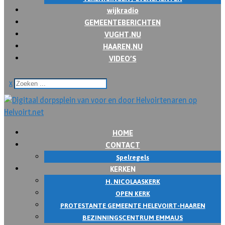
wijkradio
GEMEENTEBERICHTEN
VUGHT.NU
HAAREN.NU
VIDEO’S
x
HOME
CONTACT
Spelregels
KERKEN
H. NICOLAASKERK
OPEN KERK
PROTESTANTE GEMEENTE HELEVOIRT-HAAREN
BEZINNINGSCENTRUM EMMAUS