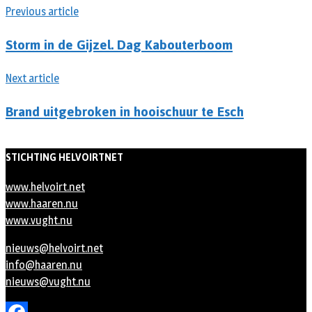
Previous article
Storm in de Gijzel. Dag Kabouterboom
Next article
Brand uitgebroken in hooischuur te Esch
STICHTING HELVOIRTNET
www.helvoirt.net
www.haaren.nu
www.vught.nu
nieuws@helvoirt.net
info@haaren.nu
nieuws@vught.nu