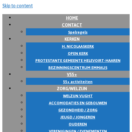
Skip to content
HOME
CONTACT
Spelregels
KERKEN
H. NICOLAASKERK
OPEN KERK
PROTESTANTE GEMEENTE HELEVOIRT-HAAREN
BEZINNINGSCENTRUM EMMAUS
V55+
55+ activiteiten
ZORG/WELZIJN
WELZIJN VUGHT
ACCOMODATIES EN GEBOUWEN
GEZONDHEID / ZORG
JEUGD / JONGEREN
OUDEREN
VERENIGINGEN / EVENEMENTEN