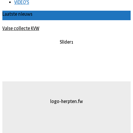
VIDEO’S
Laatste nieuws
Valse collecte KVW
Slider1
slider2
logo-herpten.fw