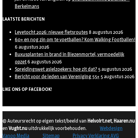
Berkelmans
LAATSTE BERICHTEN
Leyetocht 2026: nieuwe fietsroutes
8 augustus 2026
60+ en nog zin om te voetballen? Kom Walking Footballen!
6 augustus 2026
Buxusplanten in brand in Biezenmortel, vermoedelijk
opzet
6 augustus 2026
Spreidingswet asielzoekers: hoe zit dat?
5 augustus 2026
Bericht voor de leden van Vereniging 55+
5 augustus 2026
LIKE ONS OP FACEBOOK!
© Auteursrecht op eigen tekst/beeld van
Helvoirt.net
,
Haaren.nu
en
Vught.nu
uitdrukkelijk voorbehouden.
Webdesign
Vanoo Media
Sitemap
Privacy Verklaring AVG