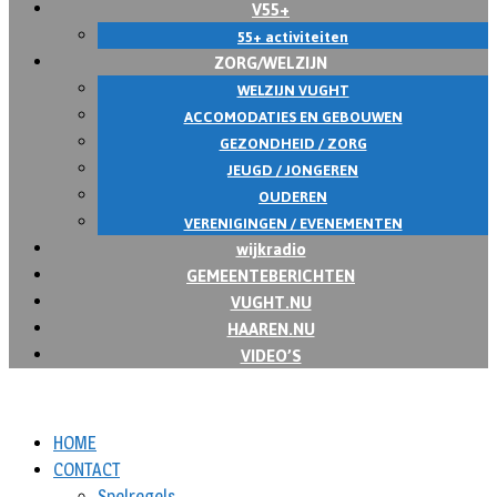
V55+
55+ activiteiten
ZORG/WELZIJN
WELZIJN VUGHT
ACCOMODATIES EN GEBOUWEN
GEZONDHEID / ZORG
JEUGD / JONGEREN
OUDEREN
VERENIGINGEN / EVENEMENTEN
wijkradio
GEMEENTEBERICHTEN
VUGHT.NU
HAAREN.NU
VIDEO’S
HOME
CONTACT
Spelregels