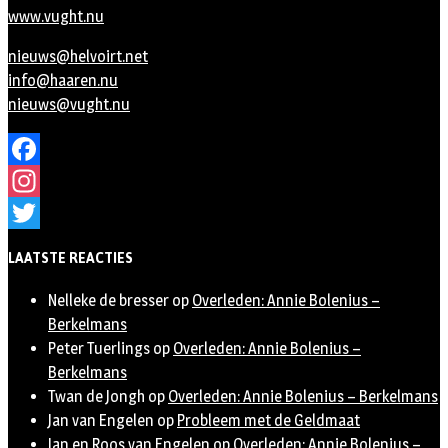
www.vught.nu
nieuws@helvoirt.net
info@haaren.nu
nieuws@vught.nu
Facebook
Instagram
Twitter
LAATSTE REACTIES
Nelleke de bresser
op
Overleden: Annie Bolenius –
Berkelmans
Peter Tuerlings
op
Overleden: Annie Bolenius –
Berkelmans
Twan de Jongh
op
Overleden: Annie Bolenius – Berkelmans
Jan van Engelen
op
Probleem met de Geldmaat
Jan en Roos van Engelen
op
Overleden: Annie Bolenius –