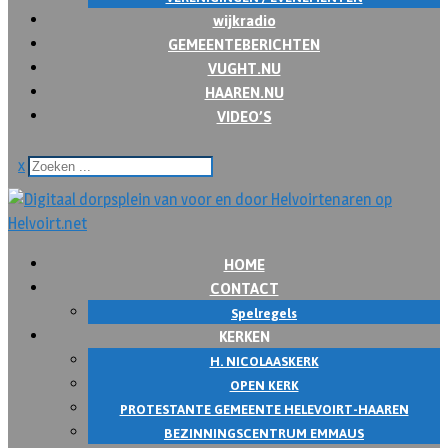
wijkradio
GEMEENTEBERICHTEN
VUGHT.NU
HAAREN.NU
VIDEO’S
x
HOME
CONTACT
Spelregels
KERKEN
H. NICOLAASKERK
OPEN KERK
PROTESTANTE GEMEENTE HELEVOIRT-HAAREN
BEZINNINGSCENTRUM EMMAUS