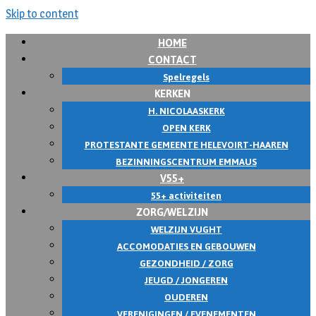
Skip to content
HOME
CONTACT
Spelregels
KERKEN
H. NICOLAASKERK
OPEN KERK
PROTESTANTE GEMEENTE HELEVOIRT-HAAREN
BEZINNINGSCENTRUM EMMAUS
V55+
55+ activiteiten
ZORG/WELZIJN
WELZIJN VUGHT
ACCOMODATIES EN GEBOUWEN
GEZONDHEID / ZORG
JEUGD / JONGEREN
OUDEREN
VERENIGINGEN / EVENEMENTEN