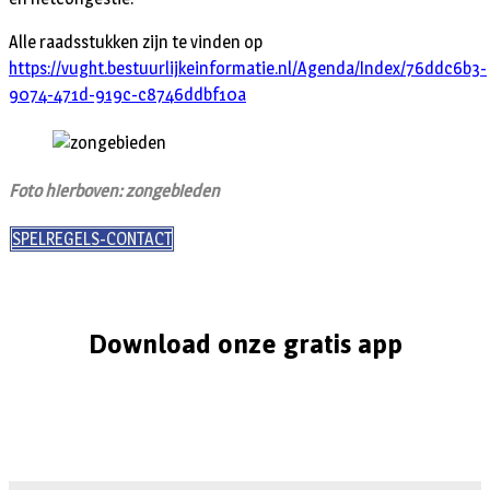
Alle raadsstukken zijn te vinden op
https://vught.bestuurlijkeinformatie.nl/Agenda/Index/76ddc6b3-
9074-471d-919c-c8746ddbf10a
Foto hierboven: zongebieden
SPELREGELS-CONTACT
Download onze gratis app