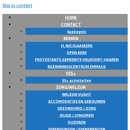
Skip to content
HOME
CONTACT
Spelregels
KERKEN
H. NICOLAASKERK
OPEN KERK
PROTESTANTE GEMEENTE HELEVOIRT-HAAREN
BEZINNINGSCENTRUM EMMAUS
V55+
55+ activiteiten
ZORG/WELZIJN
WELZIJN VUGHT
ACCOMODATIES EN GEBOUWEN
GEZONDHEID / ZORG
JEUGD / JONGEREN
OUDEREN
VERENIGINGEN / EVENEMENTEN