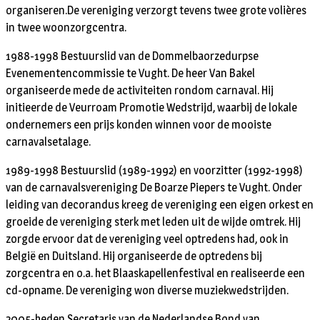
organiseren.De vereniging verzorgt tevens twee grote volières
in twee woonzorgcentra.
1988-1998 Bestuurslid van de Dommelbaorzedurpse
Evenementencommissie te Vught. De heer Van Bakel
organiseerde mede de activiteiten rondom carnaval. Hij
initieerde de Veurroam Promotie Wedstrijd, waarbij de lokale
ondernemers een prijs konden winnen voor de mooiste
carnavalsetalage.
1989-1998 Bestuurslid (1989-1992) en voorzitter (1992-1998)
van de carnavalsvereniging De Boarze Piepers te Vught. Onder
leiding van decorandus kreeg de vereniging een eigen orkest en
groeide de vereniging sterk met leden uit de wijde omtrek. Hij
zorgde ervoor dat de vereniging veel optredens had, ook in
België en Duitsland. Hij organiseerde de optredens bij
zorgcentra en o.a. het Blaaskapellenfestival en realiseerde een
cd-opname. De vereniging won diverse muziekwedstrijden.
2005-heden Secretaris van de Nederlandse Bond van