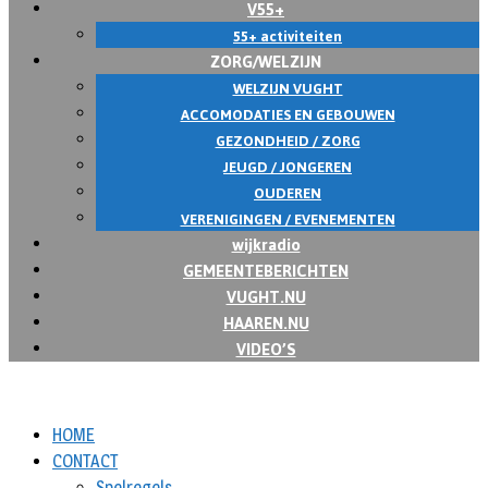
V55+
55+ activiteiten
ZORG/WELZIJN
WELZIJN VUGHT
ACCOMODATIES EN GEBOUWEN
GEZONDHEID / ZORG
JEUGD / JONGEREN
OUDEREN
VERENIGINGEN / EVENEMENTEN
wijkradio
GEMEENTEBERICHTEN
VUGHT.NU
HAAREN.NU
VIDEO’S
HOME
CONTACT
Spelregels