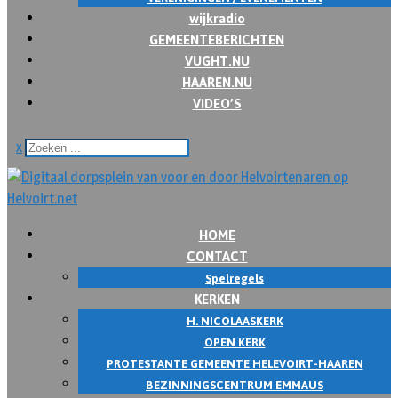
wijkradio
GEMEENTEBERICHTEN
VUGHT.NU
HAAREN.NU
VIDEO’S
x
HOME
CONTACT
Spelregels
KERKEN
H. NICOLAASKERK
OPEN KERK
PROTESTANTE GEMEENTE HELEVOIRT-HAAREN
BEZINNINGSCENTRUM EMMAUS