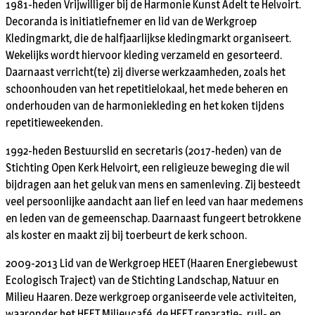
1981-heden Vrijwilliger bij de Harmonie Kunst Adelt te Helvoirt.
Decoranda is initiatiefnemer en lid van de Werkgroep
Kledingmarkt, die de halfjaarlijkse kledingmarkt organiseert.
Wekelijks wordt hiervoor kleding verzameld en gesorteerd.
Daarnaast verricht(te) zij diverse werkzaamheden, zoals het
schoonhouden van het repetitielokaal, het mede beheren en
onderhouden van de harmoniekleding en het koken tijdens
repetitieweekenden.
1992-heden Bestuurslid en secretaris (2017-heden) van de
Stichting Open Kerk Helvoirt, een religieuze beweging die wil
bijdragen aan het geluk van mens en samenleving. Zij besteedt
veel persoonlijke aandacht aan lief en leed van haar medemens
en leden van de gemeenschap. Daarnaast fungeert betrokkene
als koster en maakt zij bij toerbeurt de kerk schoon.
2009-2013 Lid van de Werkgroep HEET (Haaren Energiebewust
Ecologisch Traject) van de Stichting Landschap, Natuur en
Milieu Haaren. Deze werkgroep organiseerde vele activiteiten,
waaronder het HEET Milieucafé, de HEET reparatie-, ruil- en