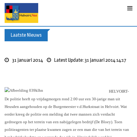
Skip
to
content
Laatste Nieuws
Buxusplanten in brand in Biezenmortel, v
31 januari 2014
Latest Update: 31 januari 2014 14:17
HELVOIRT-
De politie heeft op vrijdagmorgen rond 2.00 uur een 30-jarige man uit
Heusden aangehouden op de Burgemeester v.d.Hurkstraat in Helvoirt. Wat
eerder kreeg de politie een melding dat twee mannen zich verdacht
gedroegen op het terrein van een nabijgelegen bedrijf (De Bloey). Toen
politieagenten ter plaatse kwamen zagen ze een man die van het terrein van