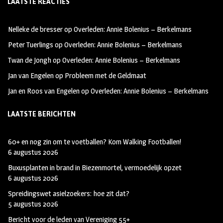
LAATSTE REACTIES
b
ag
tt
oo
ra
er
Nelleke de bresser
op
Overleden: Annie Bolenius – Berkelmans
k
m
Peter Tuerlings
op
Overleden: Annie Bolenius – Berkelmans
Twan de Jongh
op
Overleden: Annie Bolenius – Berkelmans
Jan van Engelen
op
Probleem met de Geldmaat
Jan en Roos van Engelen
op
Overleden: Annie Bolenius – Berkelmans
LAATSTE BERICHTEN
60+ en nog zin om te voetballen? Kom Walking Footballen!
6 augustus 2026
Buxusplanten in brand in Biezenmortel, vermoedelijk opzet
6 augustus 2026
Spreidingswet asielzoekers: hoe zit dat?
5 augustus 2026
Bericht voor de leden van Vereniging 55+