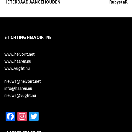
HETERDAAD AANGEHOUDEN
RubystaR
STICHTING HELVOIRTNET
www.helvoirt.net
www.haaren.nu
www.vught.nu
nieuws@helvoirt.net
info@haaren.nu
nieuws@vught.nu
Fa
In
T
ce
st
wi