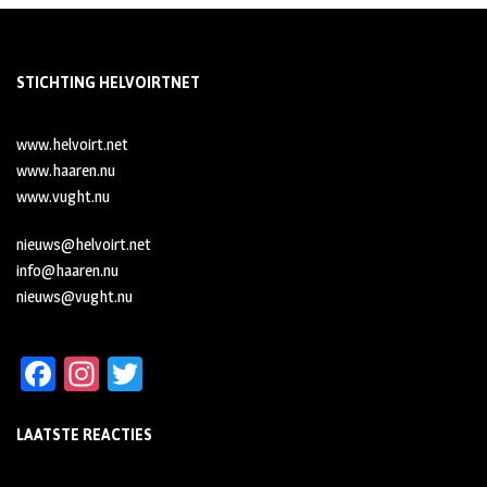
STICHTING HELVOIRTNET
www.helvoirt.net
www.haaren.nu
www.vught.nu
nieuws@helvoirt.net
info@haaren.nu
nieuws@vught.nu
Fa
In
T
ce
st
wi
LAATSTE REACTIES
b
ag
tt
oo
ra
er