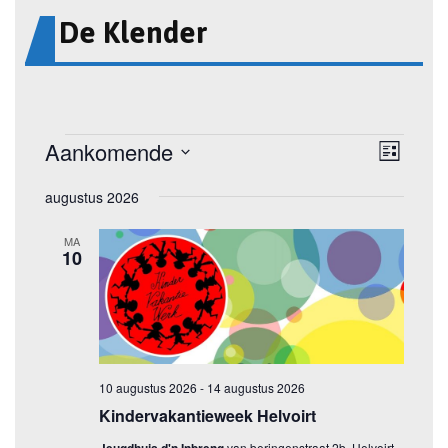
De Klender