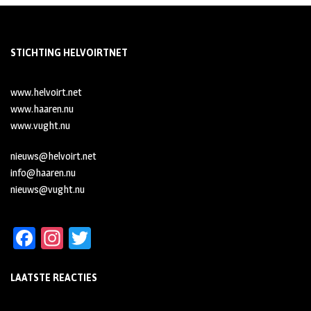
STICHTING HELVOIRTNET
www.helvoirt.net
www.haaren.nu
www.vught.nu
nieuws@helvoirt.net
info@haaren.nu
nieuws@vught.nu
Fa
In
T
ce
st
wi
LAATSTE REACTIES
b
ag
tt
oo
ra
er