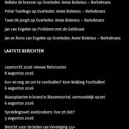
Nelleke de bresser
op
Overleden: Annie Bolenius – Berkelmans
k
m
Peter Tuerlings
op
Overleden: Annie Bolenius – Berkelmans
Twan de Jongh
op
Overleden: Annie Bolenius – Berkelmans
Jan van Engelen
op
Probleem met de Geldmaat
Jan en Roos van Engelen
op
Overleden: Annie Bolenius – Berkelmans
LAATSTE BERICHTEN
Leyetocht 2026: nieuwe fietsroutes
8 augustus 2026
60+ en nog zin om te voetballen? Kom Walking Footballen!
6 augustus 2026
Buxusplanten in brand in Biezenmortel, vermoedelijk opzet
6 augustus 2026
Spreidingswet asielzoekers: hoe zit dat?
5 augustus 2026
Bericht voor de leden van Vereniging 55+