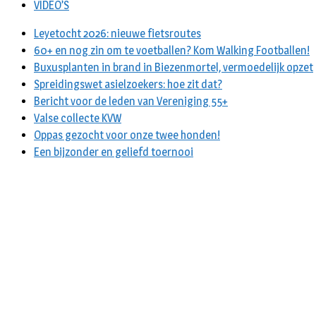
VIDEO’S
Leyetocht 2026: nieuwe fietsroutes
60+ en nog zin om te voetballen? Kom Walking Footballen!
Buxusplanten in brand in Biezenmortel, vermoedelijk opzet
Spreidingswet asielzoekers: hoe zit dat?
Bericht voor de leden van Vereniging 55+
Valse collecte KVW
Oppas gezocht voor onze twee honden!
Een bijzonder en geliefd toernooi