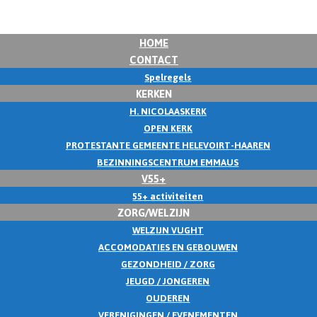
HOME
CONTACT
Spelregels
KERKEN
H. NICOLAASKERK
OPEN KERK
PROTESTANTE GEMEENTE HELEVOIRT-HAAREN
BEZINNINGSCENTRUM EMMAUS
V55+
55+ activiteiten
ZORG/WELZIJN
WELZIJN VUGHT
ACCOMODATIES EN GEBOUWEN
GEZONDHEID / ZORG
JEUGD / JONGEREN
OUDEREN
VERENIGINGEN / EVENEMENTEN