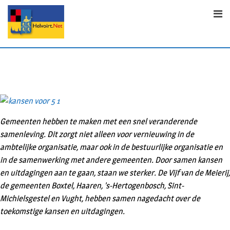
S
k
i
p
t
o
c
o
n
t
Gemeenten hebben te maken met een snel veranderende
e
samenleving. Dit zorgt niet alleen voor vernieuwing in de
n
ambtelijke organisatie, maar ook in de bestuurlijke organisatie en
t
in de samenwerking met andere gemeenten. Door samen kansen
en uitdagingen aan te gaan, staan we sterker. De Vijf van de Meierij,
de gemeenten Boxtel, Haaren, ’s-Hertogenbosch, Sint-
Michielsgestel en Vught, hebben samen nagedacht over de
toekomstige kansen en uitdagingen.