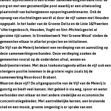
samen. Bijvoorbeeld in een breder samenwerkingsverband voor de
zorg en met een gezamenlijke pool waarbij er een uitwisseling
plaatsvindt van buitengewoon opsporingsambtenaren. Ook de
opvang van vluchtelingen wordt al door de vijf samen met Heusden
opgepakt. In het kader van de Groene Delta en de Linie 1629 werken
’sHertogenbosch, Heusden, Vught en Sint-Michielsgestel al
geruime tijd samen. In Streeknetwerk ‘Het Groene Woud’ vinden de
gemeenten elkaar in allerlei projecten en initiatieven.
De Vijf van de Meierij betekent een verdieping van en aanvulling op
deze samenwerkingsverbanden. Deze verdieping zoeken de
gemeenten vooral op de onderdelen afval, wonen en
bedrijventerreinen. Met deze toekomstagenda willen de vijf ook een
stevigere positie innemen in de grotere regio zoals bij de
samenwerking Noordoost Brabant.
Waarom deze vijf? De uitgangspositie van de Vijf van de Meierij is
gunstig en biedt veel kansen. Het gebied is via weg, spoor en water
verbonden met elkaar en met andere stedelijke en economische
concentratiegebieden. Met aantrekkelijke kernen, een bruisende
stad en een mooie, groene omgeving is er sprake van een