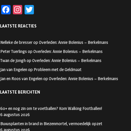
Fa
In
T
ce
st
wi
LAATSTE REACTIES
b
ag
tt
oo
ra
er
Nelleke de bresser
op
Overleden: Annie Bolenius – Berkelmans
k
m
Peter Tuerlings
op
Overleden: Annie Bolenius – Berkelmans
Twan de Jongh
op
Overleden: Annie Bolenius – Berkelmans
Jan van Engelen
op
Probleem met de Geldmaat
Jan en Roos van Engelen
op
Overleden: Annie Bolenius – Berkelmans
LAATSTE BERICHTEN
60+ en nog zin om te voetballen? Kom Walking Footballen!
6 augustus 2026
Buxusplanten in brand in Biezenmortel, vermoedelijk opzet
6 augustus 2026