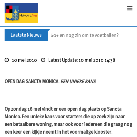
S
k
i
p
t
Laatste Nieuws
60+ en nog zin om te voetballen? Kom Wal
o
c
o
10 mei 2010
Latest Update: 10 mei 2010 14:38
n
t
e
OPEN DAG SANCTA MONICA:
EEN UNIEKE KANS
n
t
Op zondag 16 mei vindt er een open dag plaats op Sancta
Monica. Een unieke kans voor starters die op zoek zijn naar
een betaalbare woning, maar ook voor iedereen die graag nog
een keer een kijkje neemt in het voormalige klooster.