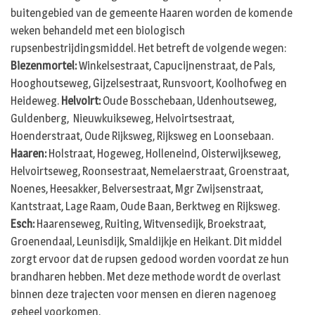
buitengebied van de gemeente Haaren worden de komende
weken behandeld met een biologisch
rupsenbestrijdingsmiddel. Het betreft de volgende wegen:
Biezenmortel:
Winkelsestraat, Capucijnenstraat, de Pals,
Hooghoutseweg, Gijzelsestraat, Runsvoort, Koolhofweg en
Heideweg.
Helvoirt:
Oude Bosschebaan, Udenhoutseweg,
Guldenberg, Nieuwkuikseweg, Helvoirtsestraat,
Hoenderstraat, Oude Rijksweg, Rijksweg en Loonsebaan.
Haaren:
Holstraat, Hogeweg, Holleneind, Oisterwijkseweg,
Helvoirtseweg, Roonsestraat, Nemelaerstraat, Groenstraat,
Noenes, Heesakker, Belversestraat, Mgr Zwijsenstraat,
Kantstraat, Lage Raam, Oude Baan, Berktweg en Rijksweg.
Esch:
Haarenseweg, Ruiting, Witvensedijk, Broekstraat,
Groenendaal, Leunisdijk, Smaldijkje en Heikant. Dit middel
zorgt ervoor dat de rupsen gedood worden voordat ze hun
brandharen hebben. Met deze methode wordt de overlast
binnen deze trajecten voor mensen en dieren nagenoeg
geheel voorkomen.