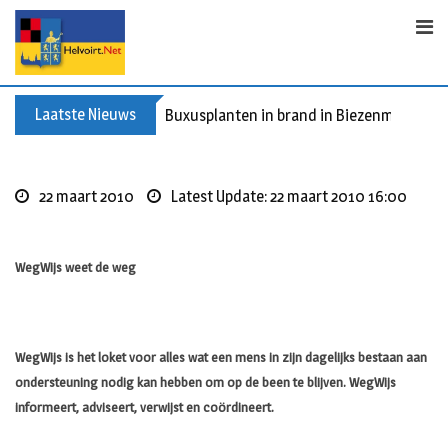
Skip
to
content
Laatste Nieuws
Spreidingswet asielzoekers: hoe zit dat?
22 maart 2010
Latest Update: 22 maart 2010 16:00
WegWijs weet de weg
WegWijs is het loket voor alles wat een mens in zijn dagelijks bestaan aan
ondersteuning nodig kan hebben om op de been te blijven. WegWijs
informeert, adviseert, verwijst en coördineert.