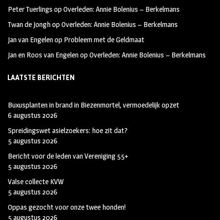
k
m
Peter Tuerlings
op
Overleden: Annie Bolenius – Berkelmans
Twan de Jongh
op
Overleden: Annie Bolenius – Berkelmans
Jan van Engelen
op
Probleem met de Geldmaat
Jan en Roos van Engelen
op
Overleden: Annie Bolenius – Berkelmans
LAATSTE BERICHTEN
Buxusplanten in brand in Biezenmortel, vermoedelijk opzet
6 augustus 2026
Spreidingswet asielzoekers: hoe zit dat?
5 augustus 2026
Bericht voor de leden van Vereniging 55+
5 augustus 2026
Valse collecte KVW
5 augustus 2026
Oppas gezocht voor onze twee honden!
5 augustus 2026