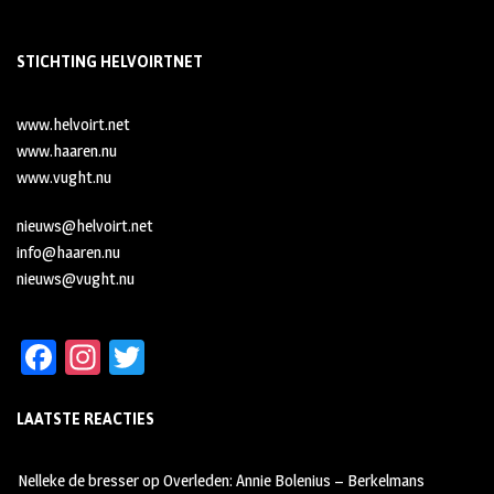
STICHTING HELVOIRTNET
www.helvoirt.net
www.haaren.nu
www.vught.nu
nieuws@helvoirt.net
info@haaren.nu
nieuws@vught.nu
Fa
In
T
ce
st
wi
LAATSTE REACTIES
b
ag
tt
oo
ra
er
Nelleke de bresser
op
Overleden: Annie Bolenius – Berkelmans