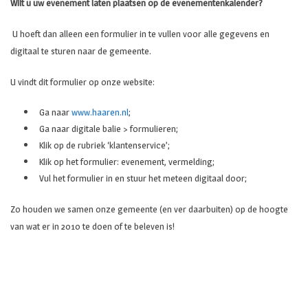
Wilt u uw evenement laten plaatsen op de evenementenkalender?
U hoeft dan alleen een formulier in te vullen voor alle gegevens en
digitaal te sturen naar de gemeente.
U vindt dit formulier op onze website:
Ga naar
www.haaren.nl
;
Ga naar digitale balie > formulieren;
Klik op de rubriek ‘klantenservice’;
Klik op het formulier: evenement, vermelding;
Vul het formulier in en stuur het meteen digitaal door;
Zo houden we samen onze gemeente (en ver daarbuiten) op de hoogte
van wat er in 2010 te doen of te beleven is!