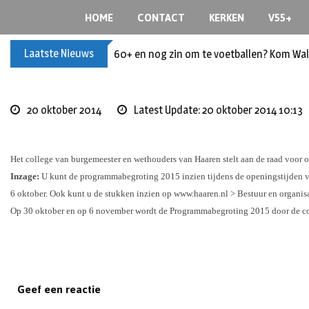
S
HOME
CONTACT
KERKEN
V55+
k
i
Laatste Nieuws
60+ en nog zin om te voetballen? Kom Wal
p
t
o
c
20 oktober 2014
Latest Update: 20 oktober 2014 10:13
o
n
t
Het college van burgemeester en wethouders van Haaren stelt aan de raad voor 
e
Inzage:
U kunt de programmabegroting 2015 inzien tijdens de openingstijden va
n
6 oktober.
Ook kunt u de stukken inzien op www.haaren.nl > Bestuur en organisat
t
Op 30 oktober en op 6 november wordt de Programmabegroting 2015 door de co
Geef een reactie