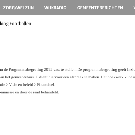
ZORG/WELZIJN
WIJKRADIO
GEMEENTEBERICHTEN
king Footballen!
om de Programmabegroting 2015 vast te stellen. De programmabegroting geeft inzi
n het gemeentehuis. U dient hiervoor een afspraak te maken. Het boekwerk kunt u
ie > Visie en beleid > Financieel.
mmissie en door de raad behandeld.