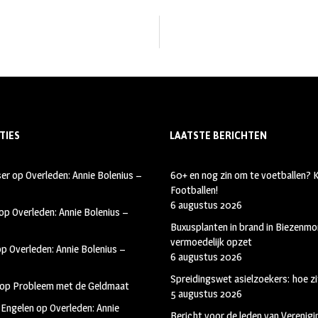
TIES
LAATSTE BERICHTEN
ser
op
Overleden: Annie Bolenius –
60+ en nog zin om te voetballen?
Footballen!
6 augustus 2026
op
Overleden: Annie Bolenius –
Buxusplanten in brand in Biezenmor
vermoedelijk opzet
op
Overleden: Annie Bolenius –
6 augustus 2026
Spreidingswet asielzoekers: hoe zi
op
Probleem met de Geldmaat
5 augustus 2026
 Engelen
op
Overleden: Annie
Bericht voor de leden van Verenig