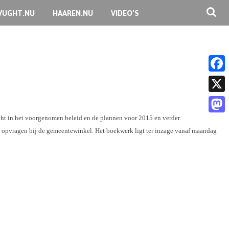
VUGHT.NU
HAAREN.NU
VIDEO’S
F
a
X
c
cht in het voorgenomen beleid en de plannen voor 2015 en verder.
M
e
 opvragen bij de gemeentewinkel. Het boekwerk ligt ter inzage vanaf maandag
a
b
s
o
t
o
o
k
d
o