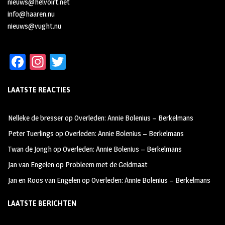
nieuws@helvoirt.net
info@haaren.nu
nieuws@vught.nu
Fa
In
T
ce
st
wi
LAATSTE REACTIES
b
ag
tt
oo
ra
er
Nelleke de bresser
op
Overleden: Annie Bolenius – Berkelmans
k
m
Peter Tuerlings
op
Overleden: Annie Bolenius – Berkelmans
Twan de Jongh
op
Overleden: Annie Bolenius – Berkelmans
Jan van Engelen
op
Probleem met de Geldmaat
Jan en Roos van Engelen
op
Overleden: Annie Bolenius – Berkelmans
LAATSTE BERICHTEN