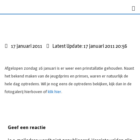
S
k
i
p
t
o
17 januari 2011
Latest Update: 17 januari 2011 20:56
c
o
n
Afgelopen zondag 16 januari is er weer een prinstallatie gehouden. Naast
t
het bekend maken van de jeugdprins en prinses, waren er natuurlijk de
e
hele dag optredens. Wil je nog eens de optredens bekijken, kijk dan in de
n
fotogalerij hierboven of
klik hier
.
t
Geef een reactie