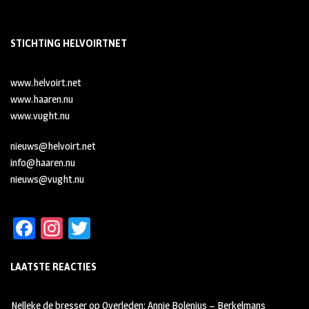
STICHTING HELVOIRTNET
www.helvoirt.net
www.haaren.nu
www.vught.nu
nieuws@helvoirt.net
info@haaren.nu
nieuws@vught.nu
Fa
In
T
ce
st
wi
LAATSTE REACTIES
b
ag
tt
oo
ra
er
Nelleke de bresser
op
Overleden: Annie Bolenius – Berkelmans