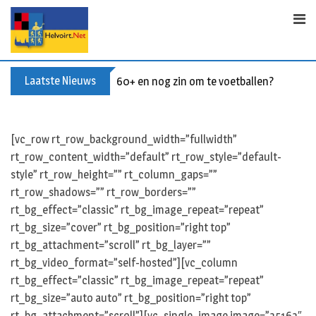
S
k
i
p
t
Laatste Nieuws
60+ en nog zin om te voetballen? Kom Wal
o
c
o
[vc_row rt_row_background_width=”fullwidth”
n
rt_row_content_width=”default” rt_row_style=”default-
t
style” rt_row_height=”” rt_column_gaps=””
e
rt_row_shadows=”” rt_row_borders=””
n
rt_bg_effect=”classic” rt_bg_image_repeat=”repeat”
t
rt_bg_size=”cover” rt_bg_position=”right top”
rt_bg_attachment=”scroll” rt_bg_layer=””
rt_bg_video_format=”self-hosted”][vc_column
rt_bg_effect=”classic” rt_bg_image_repeat=”repeat”
rt_bg_size=”auto auto” rt_bg_position=”right top”
rt_bg_attachment=”scroll”][vc_single_image image=”35163″