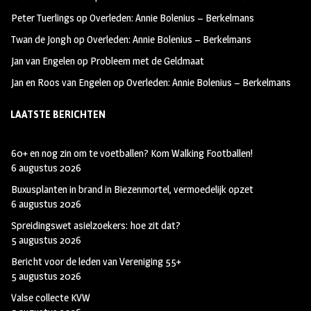
k
m
Peter Tuerlings
op
Overleden: Annie Bolenius – Berkelmans
Twan de Jongh
op
Overleden: Annie Bolenius – Berkelmans
Jan van Engelen
op
Probleem met de Geldmaat
Jan en Roos van Engelen
op
Overleden: Annie Bolenius – Berkelmans
LAATSTE BERICHTEN
60+ en nog zin om te voetballen? Kom Walking Footballen!
6 augustus 2026
Buxusplanten in brand in Biezenmortel, vermoedelijk opzet
6 augustus 2026
Spreidingswet asielzoekers: hoe zit dat?
5 augustus 2026
Bericht voor de leden van Vereniging 55+
5 augustus 2026
Valse collecte KVW