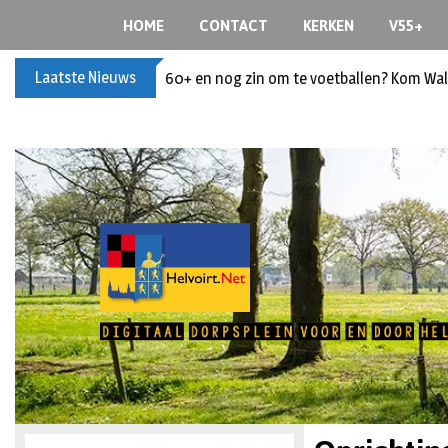
HOME
CONTACT
KERKEN
V55+
Laatste Nieuws
60+ en nog zin om te voetballen? Kom Wal