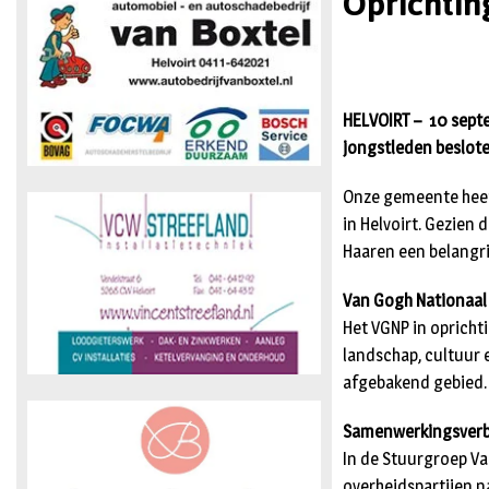
Oprichtin
HELVOIRT –
10 septe
jongstleden beslote
Onze gemeente heef
in Helvoirt. Gezien
Haaren een belangri
Van Gogh Nationaal
Het VGNP in oprichti
landschap, cultuur 
afgebakend gebied.
Samenwerkingsver
In de Stuurgroep V
overheidspartijen n