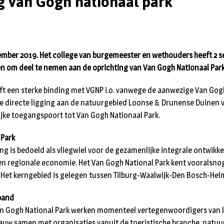
g van Gogh nationaal park
mber 2019. Het college van burgemeester en wethouders heeft 2 
n om deel te nemen aan de oprichting van Van Gogh Nationaal Park
t een sterke binding met VGNP i.o. vanwege de aanwezige Van Gog
 de directe ligging aan de natuurgebied Loonse & Drunense Duine
jke toegangspoort tot Van Gogh Nationaal Park.
 Park
ng is bedoeld als vliegwiel voor de gezamenlijke integrale ontwikke
en regionale economie. Het Van Gogh National Park kent vooralsnog
 Het kerngebied is gelegen tussen Tilburg-Waalwijk-Den Bosch-He
band
an Gogh National Park werken momenteel vertegenwoordigers van l
auw samen met organisaties vanuit de toeristische branche, natu