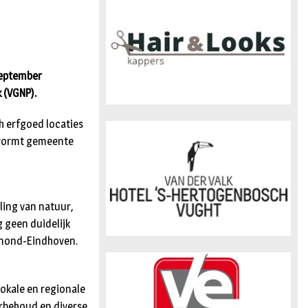
n
september
 (VGNP).
h erfgoed locaties
n vormt gemeente
ling van natuur,
 geen duidelijk
lmond-Eindhoven.
okale en regionale
urbehoud en diverse