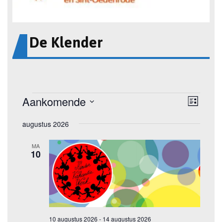
De Klender