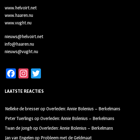
www.helvoirt.net
www.haaren.nu
www.vught.nu
nieuws@helvoirt.net
info@haaren.nu
nieuws@vught.nu
Fa
In
T
ce
st
wi
LAATSTE REACTIES
b
ag
tt
oo
ra
er
Nelleke de bresser
op
Overleden: Annie Bolenius – Berkelmans
k
m
Peter Tuerlings
op
Overleden: Annie Bolenius – Berkelmans
Twan de Jongh
op
Overleden: Annie Bolenius – Berkelmans
Jan van Engelen
op
Probleem met de Geldmaat