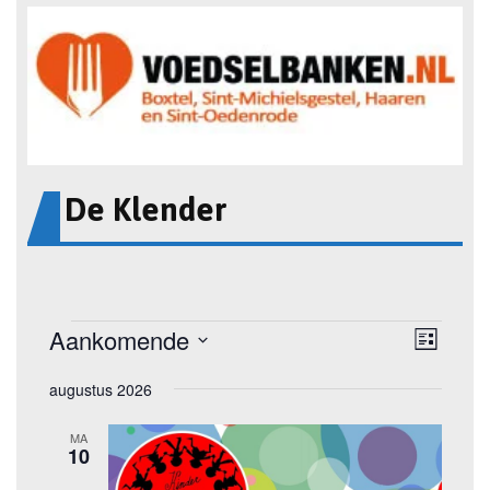
De Klender