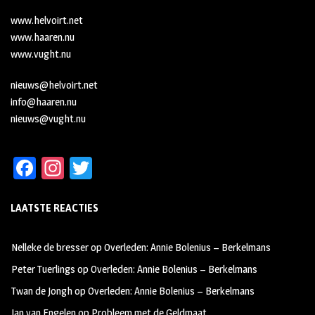
www.helvoirt.net
www.haaren.nu
www.vught.nu
nieuws@helvoirt.net
info@haaren.nu
nieuws@vught.nu
Fa
In
T
ce
st
wi
LAATSTE REACTIES
b
ag
tt
oo
ra
er
Nelleke de bresser
op
Overleden: Annie Bolenius – Berkelmans
k
m
Peter Tuerlings
op
Overleden: Annie Bolenius – Berkelmans
Twan de Jongh
op
Overleden: Annie Bolenius – Berkelmans
Jan van Engelen
op
Probleem met de Geldmaat