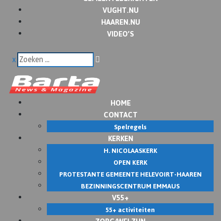
VUGHT.NU
HAAREN.NU
VIDEO’S
x
HOME
CONTACT
Spelregels
KERKEN
H. NICOLAASKERK
OPEN KERK
PROTESTANTE GEMEENTE HELEVOIRT-HAAREN
BEZINNINGSCENTRUM EMMAUS
V55+
55+ activiteiten
ZORG/WELZIJN