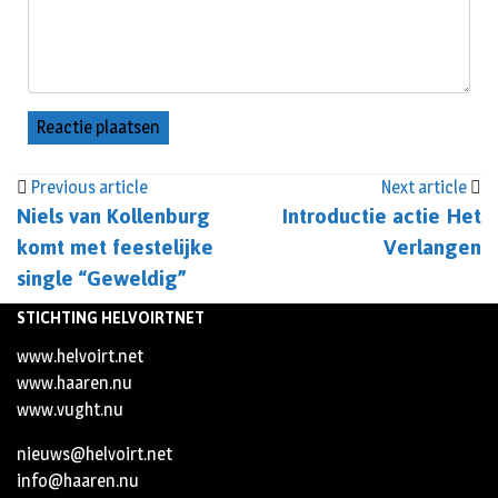
Previous article
Next article
Niels van Kollenburg
Introductie actie Het
komt met feestelijke
Verlangen
single “Geweldig”
STICHTING HELVOIRTNET
www.helvoirt.net
www.haaren.nu
www.vught.nu
nieuws@helvoirt.net
info@haaren.nu