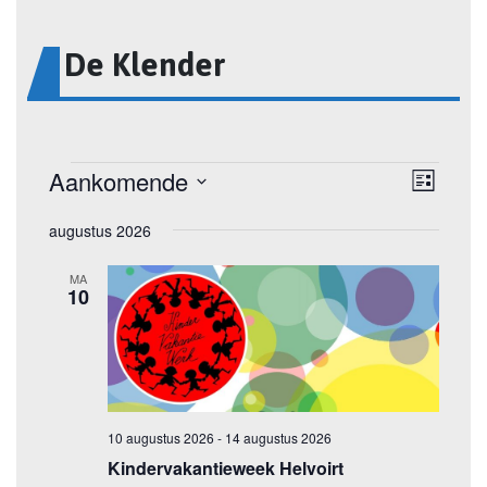
De Klender