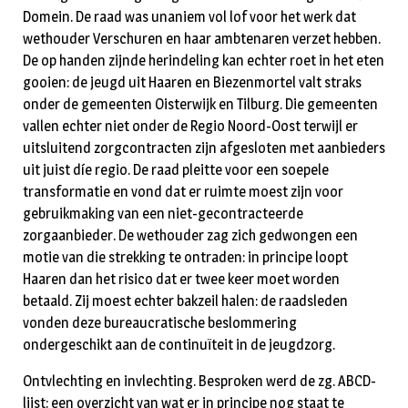
Domein. De raad was unaniem vol lof voor het werk dat
wethouder Verschuren en haar ambtenaren verzet hebben.
De op handen zijnde herindeling kan echter roet in het eten
gooien: de jeugd uit Haaren en Biezenmortel valt straks
onder de gemeenten Oisterwijk en Tilburg. Die gemeenten
vallen echter niet onder de Regio Noord-Oost terwijl er
uitsluitend zorgcontracten zijn afgesloten met aanbieders
uit juist díe regio. De raad pleitte voor een soepele
transformatie en vond dat er ruimte moest zijn voor
gebruikmaking van een niet-gecontracteerde
zorgaanbieder. De wethouder zag zich gedwongen een
motie van die strekking te ontraden: in principe loopt
Haaren dan het risico dat er twee keer moet worden
betaald. Zij moest echter bakzeil halen: de raadsleden
vonden deze bureaucratische beslommering
ondergeschikt aan de continuïteit in de jeugdzorg.
Ontvlechting en invlechting. Besproken werd de zg. ABCD-
lijst: een overzicht van wat er in principe nog staat te