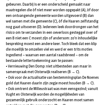
gebeuren. Daarbij is er een onderscheid gemaakt naar
maatregelen die òf niet meer worden opgepakt (A), òf door
een ontvangende gemeente worden uitgevoerd (B) dan
wel samen met die gemeente (C), òf die Haaren zelfstandig
nog gaat uitvoeren (D). Iedereen leek doordrongen van het
risico om te verzanden in een oeverloos gesteggel over of
een B niet een C moest zijn of andersom: zo’n inhoudelijke
bespreking moest een andere keer. Toch bleek dat een klip
die moeilijk te omzeilen viel en werd er een trits moties
ingediend – waarvan een aantal raadsbreed – om de
bestaande lettertoekenning aan te passen:
• Vernieuwing Den Domp: niet uitbesteden aan maar in
samenspraak met Oisterwijk realiseren (B → C).
• Ook voor de actualisatie van bestemmingsplan De Noenes
gold dat Haaren daarin zijn zegje moest houden (B → C).
• Ook omtrent de Milieustraat was men eensgezind; vanuit
Vught en Oisterwijk worden de mogelijkheden van
gezamenlijk gebruik onderzocht en Haaren moet samen