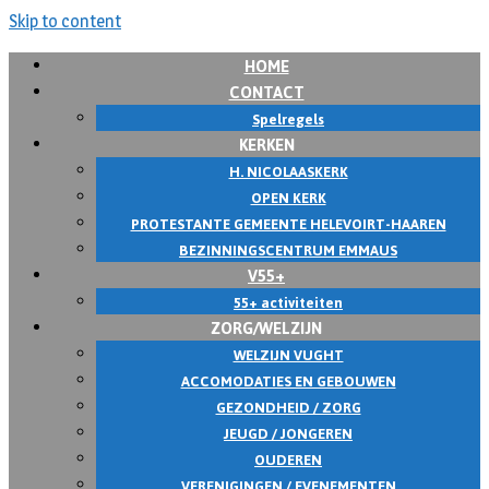
Skip to content
HOME
CONTACT
Spelregels
KERKEN
H. NICOLAASKERK
OPEN KERK
PROTESTANTE GEMEENTE HELEVOIRT-HAAREN
BEZINNINGSCENTRUM EMMAUS
V55+
55+ activiteiten
ZORG/WELZIJN
WELZIJN VUGHT
ACCOMODATIES EN GEBOUWEN
GEZONDHEID / ZORG
JEUGD / JONGEREN
OUDEREN
VERENIGINGEN / EVENEMENTEN