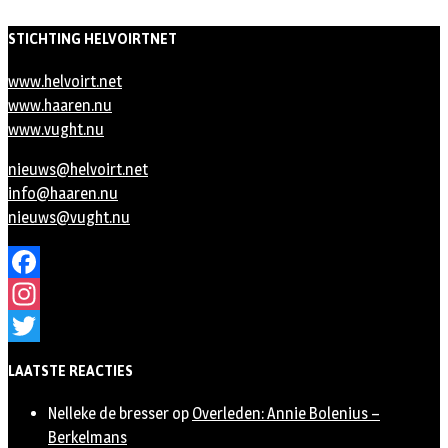
STICHTING HELVOIRTNET
www.helvoirt.net
www.haaren.nu
www.vught.nu
nieuws@helvoirt.net
info@haaren.nu
nieuws@vught.nu
Facebook
Instagram
Twitter
LAATSTE REACTIES
Nelleke de bresser
op
Overleden: Annie Bolenius –
Berkelmans