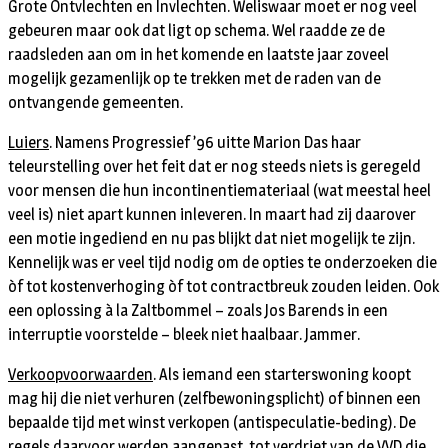
Grote Ontvlechten en Invlechten. Weliswaar moet er nog veel
gebeuren maar ook dat ligt op schema. Wel raadde ze de
raadsleden aan om in het komende en laatste jaar zoveel
mogelijk gezamenlijk op te trekken met de raden van de
ontvangende gemeenten.
Luiers
. Namens Progressief ’96 uitte Marion Das haar
teleurstelling over het feit dat er nog steeds niets is geregeld
voor mensen die hun incontinentiemateriaal (wat meestal heel
veel is) niet apart kunnen inleveren. In maart had zij daarover
een motie ingediend en nu pas blijkt dat niet mogelijk te zijn.
Kennelijk was er veel tijd nodig om de opties te onderzoeken die
òf tot kostenverhoging òf tot contractbreuk zouden leiden. Ook
een oplossing à la Zaltbommel – zoals Jos Barends in een
interruptie voorstelde – bleek niet haalbaar. Jammer.
Verkoopvoorwaarden
. Als iemand een starterswoning koopt
mag hij die niet verhuren (zelfbewoningsplicht) of binnen een
bepaalde tijd met winst verkopen (antispeculatie-beding). De
regels daarvoor werden aangepast, tot verdriet van de VVD die