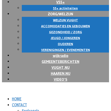
V55+
55+ activiteiten
ZORG/WELZIJN
WELZIJN VUGHT
ACCOMODATIES EN GEBOUWEN
GEZONDHEID / ZORG
JEUGD / JONGEREN
OUDEREN
VERENIGINGEN / EVENEMENTEN
wijkradio
GEMEENTEBERICHTEN
VUGHT.NU
HAAREN.NU
VIDEO’S
HOME
CONTACT
Spelregels