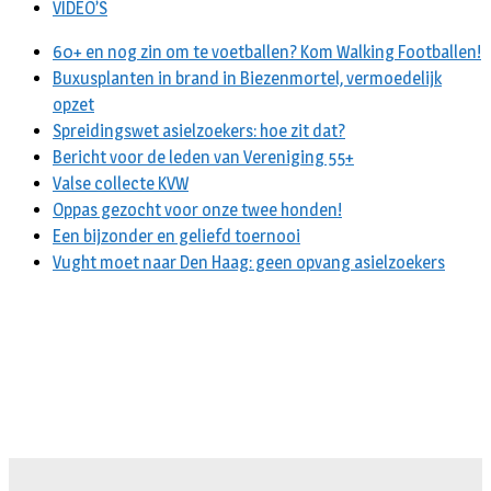
VIDEO’S
60+ en nog zin om te voetballen? Kom Walking Footballen!
Buxusplanten in brand in Biezenmortel, vermoedelijk
opzet
Spreidingswet asielzoekers: hoe zit dat?
Bericht voor de leden van Vereniging 55+
Valse collecte KVW
Oppas gezocht voor onze twee honden!
Een bijzonder en geliefd toernooi
Vught moet naar Den Haag: geen opvang asielzoekers