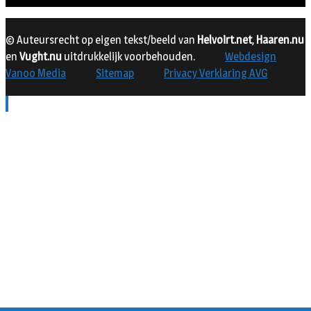
© Auteursrecht op eigen tekst/beeld van
Helvoirt.net
,
Haaren.nu
en
Vught.nu
uitdrukkelijk voorbehouden.
Webdesign
Vanoo Media
Sitemap
Privacy Verklaring AVG