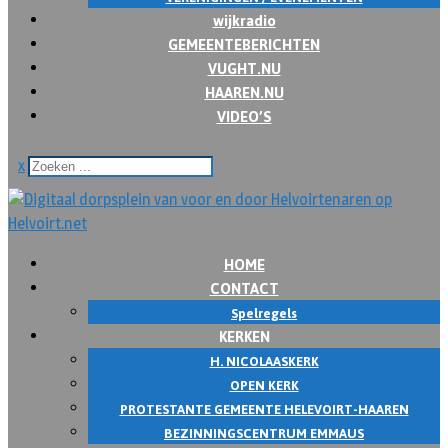
wijkradio
GEMEENTEBERICHTEN
VUGHT.NU
HAAREN.NU
VIDEO’S
x
HOME
CONTACT
Spelregels
KERKEN
H. NICOLAASKERK
OPEN KERK
PROTESTANTE GEMEENTE HELEVOIRT-HAAREN
BEZINNINGSCENTRUM EMMAUS