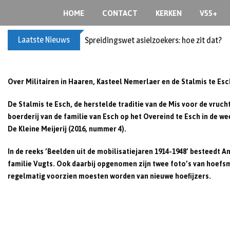
S
HOME
CONTACT
KERKEN
V55+
k
i
Laatste Nieuws
Spreidingswet asielzoekers: hoe zit dat?
p
t
o
c
Over Militairen in Haaren, Kasteel Nemerlaer en de Stalmis te Esc
o
De Stalmis te Esch, de herstelde traditie van de Mis voor de vruch
n
boerderij van de familie van Esch op het Overeind te Esch in de w
t
De Kleine Meijerij (2016, nummer 4).
e
n
In de reeks ’Beelden uit de mobilisatiejaren 1914-1948’ besteedt A
t
familie Vugts. Ook daarbij opgenomen zijn twee foto’s van hoefs
regelmatig voorzien moesten worden van nieuwe hoefijzers.