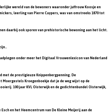
n
nderlijke wereld van de bewoners waaronder juffrouw Koosje en
nickers, leerling van Pierre Cuypers, was van omstreeks 1870 tot
en daarbij ook sporen van prehistorische bewoning aan het licht.
ijn..
raadplegen onder meer het Digitaal Vrouwenlexicon van Nederland
rd met de prestigieuze Knippenbergpenning. De
t Moergestels Kroegenboekje dat je de weg wijst op de
ierij. 100 jaar KVL Oisterwijk en de gedichtenbundel Oisterwijk,
r te Esch en het Heemcentrum van De Kleine Meijerij aan de