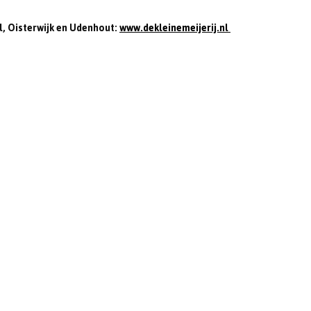
l, Oisterwijk en Udenhout:
www.dekleinemeijerij.nl