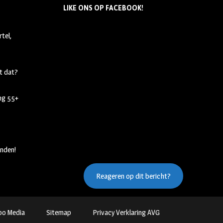
LIKE ONS OP FACEBOOK!
tel,
t dat?
ing 55+
nden!
Reageren op dit bericht?
oo Media
Sitemap
Privacy Verklaring AVG