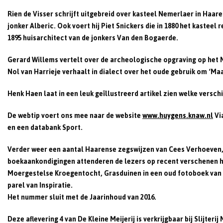
Rien de Visser schrijft uitgebreid over kasteel Nemerlaer in Haa
jonker Alberic. Ook voert hij Piet Snickers die in 1880 het kastee
1895 huisarchitect van de jonkers Van den Bogaerde.
Gerard Willems vertelt over de archeologische opgraving op het 
Nol van Harrieje verhaalt in dialect over het oude gebruik om ‘Ma
Henk Haen laat in een leuk geïllustreerd artikel zien welke versc
De webtip voert ons mee naar de website
www.huygens.knaw.nl
Vi
en een databank Sport.
Verder weer een aantal Haarense zegswijzen van Cees Verhoeven, 
boekaankondigingen attenderen de lezers op recent verschenen h
Moergestelse Kroegentocht, Grasduinen in een oud fotoboek van am
parel van Inspiratie.
Het nummer sluit met de Jaarinhoud van 2016.
Deze aflevering 4 van De Kleine Meijerij is verkrijgbaar bij Slijte