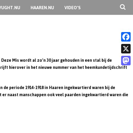
VUGHT.NU
HAAREN.NU
VIDEO’S
F
a
X
Deze Mis wordt al zo’n 30 jaar gehouden in een stal bij de
c
hrijft hierover in het nieuwe nummer van het heemkundetijdschrift
M
e
a
b
in de periode 1914-1918 in Haaren ingekwartierd waren bij de
s
at er naast manschappen ook veel paarden ingekwartierd waren die
o
t
o
o
k
d
o