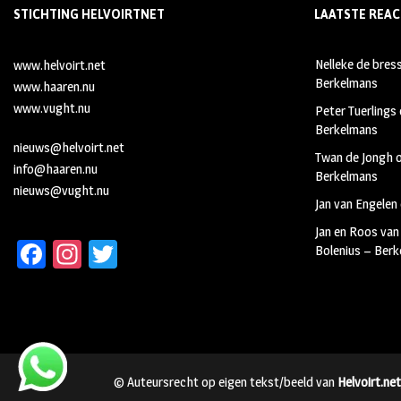
STICHTING HELVOIRTNET
LAATSTE REAC
Nelleke de bres
www.helvoirt.net
Berkelmans
www.haaren.nu
www.vught.nu
Peter Tuerlings
Berkelmans
nieuws@helvoirt.net
Twan de Jongh
info@haaren.nu
Berkelmans
nieuws@vught.nu
Jan van Engelen
Jan en Roos van
Fa
In
T
Bolenius – Ber
ce
st
wi
b
ag
tt
oo
ra
er
k
m
© Auteursrecht op eigen tekst/beeld van
Helvoirt.net