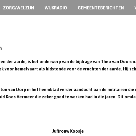
ZORG/WELZIJN
WIJKRADIO
GEMEENTEBERICHTEN
h
ten der aarde, is het onderwerp van de bijdrage van Theo van Dooren. 
eek voor hemelvaart als bidstonde voor de vruchten der aarde. Hij sc
nton van Dorp in het heemblad verder aandacht aan de militairen die 
mid Koos Vermeer die zeker goed te werken had in die jaren. Dit omd
Juffrouw Koosje