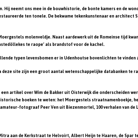
ren. Hij neemt ons mee in de bouwhistorie, de bonte kamers en de wo
l restaureerde ten tonele. De bekwame tekenkunstenaar en architect S
Moergestels molenveldje. Naast aardewerk uit de Romeinse tijd kwam
astedöllekes te raope’ als brandstof voor de kachel.
hillende typen levensbomen er in Udenhoutse bovenlichten te vinden z
a deze site zijn een groot aantal wetenschappelijke databanken te 
een artikel over Wim de Bakker uit Oisterwijk die onderscheiden we
istorische boeken te weten: het Moergestels straatnamenboekje, he
ateur-fotograaf Peer Ven uit Biezenmortel, 100 verhalen van de Loo
rij Mitra aan de Kerkstraat te Helvoirt, Albert Heijn te Haaren, de Spa