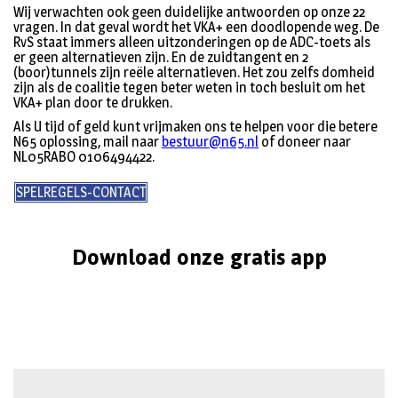
Wij verwachten ook geen duidelijke antwoorden op onze 22
vragen. In dat geval wordt het VKA+ een doodlopende weg. De
RvS staat immers alleen uitzonderingen op de ADC-toets als
er geen alternatieven zijn. En de zuidtangent en 2
(boor)tunnels zijn reële alternatieven. Het zou zelfs domheid
zijn als de coalitie tegen beter weten in toch besluit om het
VKA+ plan door te drukken.
Als U tijd of geld kunt vrijmaken ons te helpen voor die betere
N65 oplossing, mail naar
bestuur@n65.nl
of doneer naar
NL05RABO 0106494422.
SPELREGELS-CONTACT
Download onze gratis app