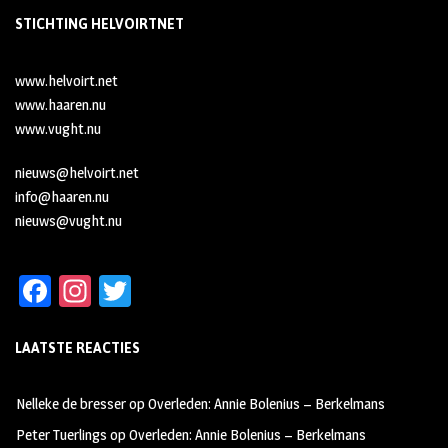
STICHTING HELVOIRTNET
www.helvoirt.net
www.haaren.nu
www.vught.nu
nieuws@helvoirt.net
info@haaren.nu
nieuws@vught.nu
Fa
In
T
ce
st
wi
LAATSTE REACTIES
b
ag
tt
oo
ra
er
Nelleke de bresser
op
Overleden: Annie Bolenius – Berkelmans
k
m
Peter Tuerlings
op
Overleden: Annie Bolenius – Berkelmans