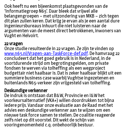
Ook heeft nu een bijeenkomst plaatsgevonden van de
‘Informatiegroep N65’. Daar bleek dat vrijwel alle
belangengroepen – met uitzondering van MKB – zich tegen
dit plan zullen keren. Dat krijg je ervan als je een aantal dure
ingenieursbureaus inhuurt die niet luisteren naar de
argumenten van de meest direct betrokkenen, inwoners van
Vught en Helvoirt.
22 vragen
Onze studie resulteerde in 22 vragen. Ze zijn te vinden op
www.n65.nl/Vragen-aan-TaskForce-def.pdf
.
De hamvraag 22
concludeert dat het goed gebruik is in Nederland, in de
voortdurende strijd om begrotingsgelden, om private
fondsen te werven via tolheffing als een wegproject
budgettair niet haalbaar is. Dat is zeker haalbaar blijkt uit een
summiere business case waarbij Vughtse ingezetenen en
buitenlands N65-verkeer zijn vrijgesteld van tolheffing.
Deskundige verkenner
De indruk is ontstaan dat B&W, Provincie en I&W het
voorkeursalternatief (VKA+) willen doordrukken tot bijna
iedere prijs. Vandaar onze evaluatie aan de Raad met het
advies een deskundige verkenner aan te wijzen om een
nieuwe task force samen te stellen. De coalitie reageerde
zelfs niet op dit voorstel. Dit wekt de schijn van
vooringenomenheid c.q. onbehoorlijk bestuur.