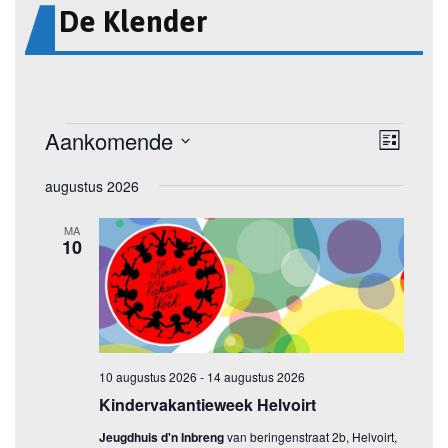
De Klender