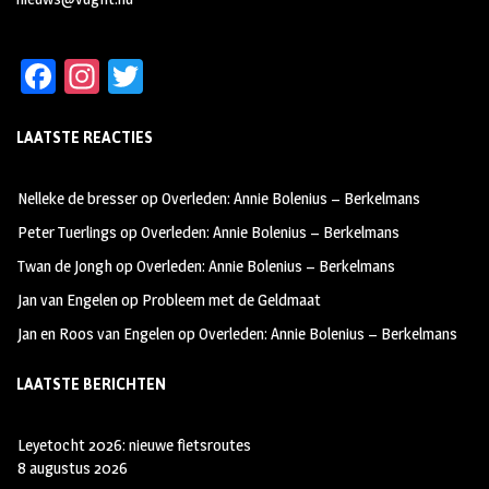
Fa
In
T
ce
st
wi
LAATSTE REACTIES
b
ag
tt
oo
ra
er
Nelleke de bresser
op
Overleden: Annie Bolenius – Berkelmans
k
m
Peter Tuerlings
op
Overleden: Annie Bolenius – Berkelmans
Twan de Jongh
op
Overleden: Annie Bolenius – Berkelmans
Jan van Engelen
op
Probleem met de Geldmaat
Jan en Roos van Engelen
op
Overleden: Annie Bolenius – Berkelmans
LAATSTE BERICHTEN
Leyetocht 2026: nieuwe fietsroutes
8 augustus 2026