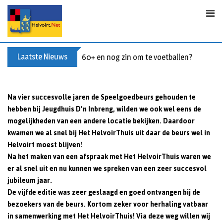
S
k
i
p
t
Laatste Nieuws
60+ en nog zin om te voetballen? Kom Wal
o
c
o
Na vier succesvolle jaren de Speelgoedbeurs gehouden te
n
hebben bij Jeugdhuis D’n Inbreng,
wilden we ook wel eens de
t
mogelijkheden van een andere locatie bekijken.
Daardoor
e
kwamen we al snel bij Het HelvoirThuis uit daar de beurs wel in
n
Helvoirt moest blijven!
t
Na het maken van een afspraak met Het HelvoirThuis waren we
er al snel uit en nu kunnen we spreken van een zeer succesvol
jubileum jaar.
De vijfde editie was zeer geslaagd en goed ontvangen bij de
bezoekers van de beurs.
Kortom zeker voor herhaling vatbaar
in samenwerking met Het HelvoirThuis!
Via deze weg willen wij