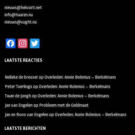
nieuws@helvoirt.net
info@haaren.nu
nieuws@vught.nu
Fa
In
T
ce
st
wi
LAATSTE REACTIES
b
ag
tt
oo
ra
er
Nelleke de bresser
op
Overleden: Annie Bolenius – Berkelmans
k
m
Peter Tuerlings
op
Overleden: Annie Bolenius – Berkelmans
Twan de Jongh
op
Overleden: Annie Bolenius – Berkelmans
Jan van Engelen
op
Probleem met de Geldmaat
Jan en Roos van Engelen
op
Overleden: Annie Bolenius – Berkelmans
LAATSTE BERICHTEN