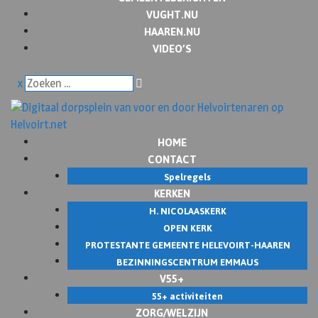
VUGHT.NU
HAAREN.NU
VIDEO’S
x
HOME
CONTACT
Spelregels
KERKEN
H. NICOLAASKERK
OPEN KERK
PROTESTANTE GEMEENTE HELEVOIRT-HAAREN
BEZINNINGSCENTRUM EMMAUS
V55+
55+ activiteiten
ZORG/WELZIJN