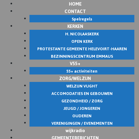
HOME
Skip
CONTACT
to
Spelregels
content
KERKEN
H. NICOLAASKERK
OPEN KERK
PROTESTANTE GEMEENTE HELEVOIRT-HAAREN
BEZINNINGSCENTRUM EMMAUS
V55+
55+ activiteiten
ZORG/WELZIJN
WELZIJN VUGHT
ACCOMODATIES EN GEBOUWEN
GEZONDHEID / ZORG
JEUGD / JONGEREN
OUDEREN
VERENIGINGEN / EVENEMENTEN
wijkradio
GEMEENTEBERICHTEN