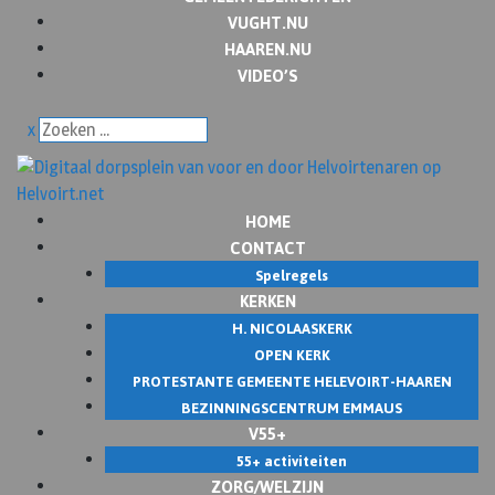
VUGHT.NU
HAAREN.NU
VIDEO’S
x
HOME
CONTACT
Spelregels
KERKEN
H. NICOLAASKERK
OPEN KERK
PROTESTANTE GEMEENTE HELEVOIRT-HAAREN
BEZINNINGSCENTRUM EMMAUS
V55+
55+ activiteiten
ZORG/WELZIJN