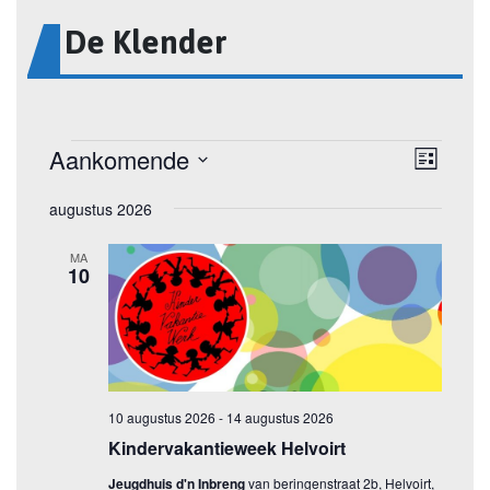
De Klender