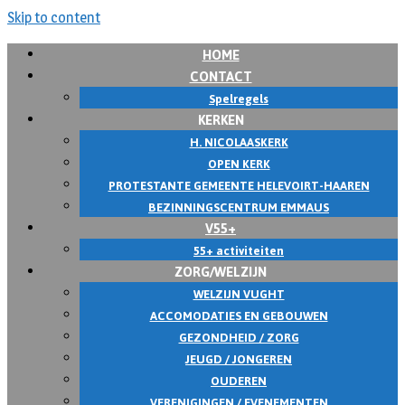
Skip to content
HOME
CONTACT
Spelregels
KERKEN
H. NICOLAASKERK
OPEN KERK
PROTESTANTE GEMEENTE HELEVOIRT-HAAREN
BEZINNINGSCENTRUM EMMAUS
V55+
55+ activiteiten
ZORG/WELZIJN
WELZIJN VUGHT
ACCOMODATIES EN GEBOUWEN
GEZONDHEID / ZORG
JEUGD / JONGEREN
OUDEREN
VERENIGINGEN / EVENEMENTEN