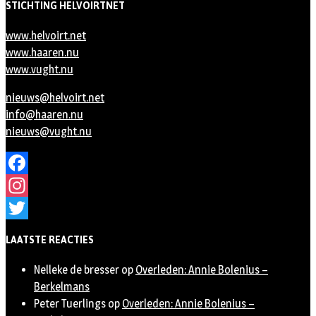
STICHTING HELVOIRTNET
www.helvoirt.net
www.haaren.nu
www.vught.nu
nieuws@helvoirt.net
info@haaren.nu
nieuws@vught.nu
Facebook
Instagram
Twitter
LAATSTE REACTIES
Nelleke de bresser
op
Overleden: Annie Bolenius –
Berkelmans
Peter Tuerlings
op
Overleden: Annie Bolenius –