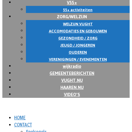
V55+
55+ activiteiten
ZORG/WELZIJN
WELZIJN VUGHT
ACCOMODATIES EN GEBOUWEN
GEZONDHEID / ZORG
JEUGD / JONGEREN
OUDEREN
VERENIGINGEN / EVENEMENTEN
wijkradio
GEMEENTEBERICHTEN
VUGHT.NU
HAAREN.NU
VIDEO’S
HOME
CONTACT
Spelregels