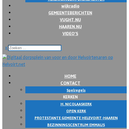
wijkradio
GEMEENTEBERICHTEN
VUGHT.NU
HAAREN.NU
VIDEO’S
x
HOME
CONTACT
Spelregels
KERKEN
H. NICOLAASKERK
OPEN KERK
PROTESTANTE GEMEENTE HELEVOIRT-HAAREN
BEZINNINGSCENTRUM EMMAUS