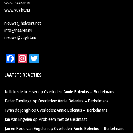
www.haaren.nu
www.vught.nu
nieuws@helvoirt.net
info@haaren.nu
nieuws@vught.nu
Fa
In
T
ce
st
wi
LAATSTE REACTIES
b
ag
tt
oo
ra
er
Nelleke de bresser
op
Overleden: Annie Bolenius – Berkelmans
k
m
Peter Tuerlings
op
Overleden: Annie Bolenius – Berkelmans
Twan de Jongh
op
Overleden: Annie Bolenius – Berkelmans
Jan van Engelen
op
Probleem met de Geldmaat
Jan en Roos van Engelen
op
Overleden: Annie Bolenius – Berkelmans